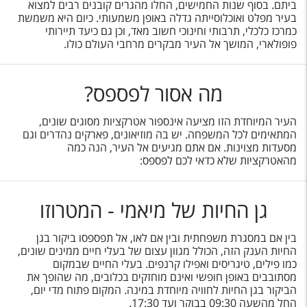
טיסות לחו"ל
ביתם. בסוף שנות החמישים, החלו מהגרים קובנים רבים למצוא
בעיר מפלט ואוכלוסייתה גדלה באופן משמעותי. כיום היא משמשת
כמרכז כלכלי, תרבותי וחינוכי חשוב מאד, וכן גם כיעד תיירותי
מלונות בחו"ל
פופולארי, המושך אל העיר מבקרים מרחבי העולם כולו.
Русский
מה אסור לפספס?
קרוז
מגזין אשת
העיר המיוחדת הזו מציעה אינספור אטרקציות מסוגים שונים,
המתאימים לכל המשפחה. יש בה מוזיאונים, פארקים נהדרים וגם
מסעדות מצוינות. אם אתם מגיעים אל העיר, הנה כמה
שירות לקוחות
מהאטרקציות שלא כדאי לכם לפספס:
טופס צור קשר
גן החיות של מיאמי - המטרוזו
תקנון
נגישות
בין אם במסגרת משפחתית ובין אם לאו, אל תפספסו ביקור בגן
החיות הענק הזה, הכולל מגוון עצום של בעלי חיים ממינים שונים,
כמו פילים, טיגריסים ואפילו קרנפים. בעלי החיים שבמקום
עקבו אחרינו
מסתובבים באופן חופשי ואינם מוחזקים בכלובים, מה שהופך את
הביקור בגן החיות לחוויה מיוחדת במינה. המקום פתוח מדי יום,
החל מהשעה 09:30 בבוקר ועד 17:30.