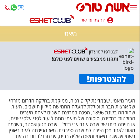
ההזמנות שלי
ההזמנות שלי
מיאמי
נופש בארץ
הצטרפו למועדון
חופשה לפי סגנון
ותהנו ממבצעים שווים לפני כולם!
מלונות באילת
להצטרפות
!
טיולים מאורגנים
סגנונות טיול
העיר מיאמי, שבמדינת קליפורניה, ממוקמת בחלקה הדרום מזרחי
חבילות נופש
של ארצות הברית וכוללת למעלה מחמישה מיליון תושבים. העיר,
שהוקמה בשנת 1896, הפכה במרוצת השנים לאחת הערים
הרגע האחרון
הבולטות במדינה. סיפורה של מיאמי מתחיל עוד לפני אלפי שנים,
אז הייתה ביתו של שבט אינדיאני גדול – שבט הטקואסטה, כשכמה
חבילות בריאות וספא
מאות לאחר מכן הפכה למושבה ספרדית. מאז הפיכתה לעיר באופן
רשמי שגשגה מיאמי ומשכה אליה רבים, שבחרו לבנות בה את