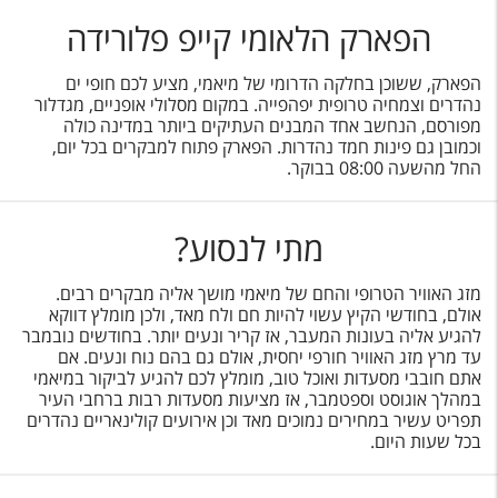
הפארק הלאומי קייפ פלורידה
הפארק, ששוכן בחלקה הדרומי של מיאמי, מציע לכם חופי ים
נהדרים וצמחיה טרופית יפהפייה. במקום מסלולי אופניים, מגדלור
מפורסם, הנחשב אחד המבנים העתיקים ביותר במדינה כולה
וכמובן גם פינות חמד נהדרות. הפארק פתוח למבקרים בכל יום,
החל מהשעה 08:00 בבוקר.
מתי לנסוע?
מזג האוויר הטרופי והחם של מיאמי מושך אליה מבקרים רבים.
אולם, בחודשי הקיץ עשוי להיות חם ולח מאד, ולכן מומלץ דווקא
להגיע אליה בעונות המעבר, אז קריר ונעים יותר. בחודשים נובמבר
עד מרץ מזג האוויר חורפי יחסית, אולם גם בהם נוח ונעים. אם
אתם חובבי מסעדות ואוכל טוב, מומלץ לכם להגיע לביקור במיאמי
במהלך אוגוסט וספטמבר, אז מציעות מסעדות רבות ברחבי העיר
תפריט עשיר במחירים נמוכים מאד וכן אירועים קולינאריים נהדרים
בכל שעות היום.