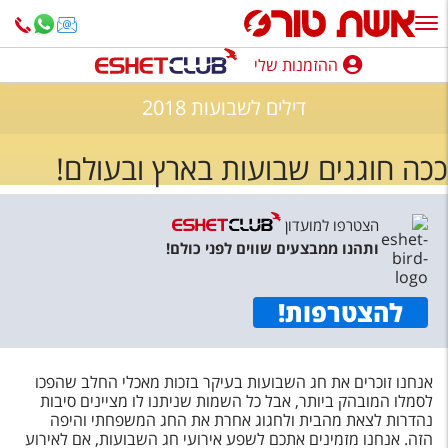
ההזמנות שלי
ההזמנות שלי
דילים לשבועות 2018
נופש בארץ
ככה חוגגים שבועות בארץ ובעולם!
חופשה לפי סגנון
מלונות באילת
הצטרפו למועדון
ותהנו ממבצעים שווים לפני כולם!
טיולים מאורגנים
סגנונות טיול
להצטרפות
!
חבילות נופש
הרגע האחרון
אנחנו זוכרים את חג השבועות בעיקר בזכות מאכלי החלב שהפכו
לסמלו המובהק ביותר, אבל כל השמות שניתנו לו מציינים סיבות
חבילות בריאות וספא
נהדרות לצאת מהבית ולחגוג אחרת את החג המשפחתי והיפה
הזה. אנחנו מזמינים אתכם לשפע אירועי חג השבועות, אם לאירוע