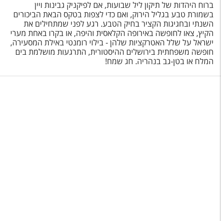
טיסות לחו"ל
ברוח היהדות של תיקון ליל שבועות, אם לפיקניק גבינות ויין
בשמורת טבע בגליל הירוק, ואם כדי לצפות בטקס הבאת הביכורים
השנתי ובחגיגות הקציר בחיק הטבע. רגע לפני שמתחילים את
מלונות בחו"ל
הקיץ, צאו לחופשה באירופה הקלאסית והיפה, או בקרו באחת מערי
ישראל על שלל האטרקציות שלהן - בילוי רומנטי באילת המסעירה,
Русский
חופשה משפחתית בירושלים ההיסטורית, התרגעות מושלמת בים
המלח או בטן-גב בנהריה. חג שמח!
קרוז
מגזין אשת
שירות לקוחות
טופס צור קשר
תקנון
נגישות
עקבו אחרינו