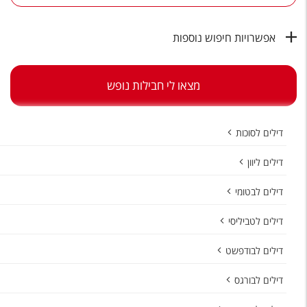
טיסות לחו"ל
מלונות בחו"ל
אפשרויות חיפוש נוספות
Русский
מצאו לי חבילות נופש
קרוז
מגזין אשת
דילים לסוכות
שירות לקוחות
דילים ליוון
טופס צור קשר
דילים לבטומי
תקנון
דילים לטביליסי
נגישות
דילים לבודפשט
עקבו אחרינו
דילים לבורגס