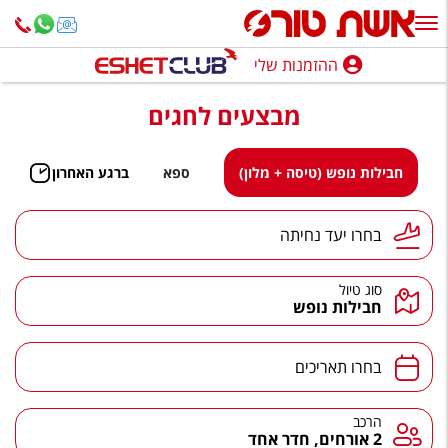
ההזמנות שלי
ההזמנות שלי
מבצעים לחגים
נופש בארץ
חופשה לפי סגנון
חבילות נופש (טיסה + מלון)
ספא
ברגע האחרון
מלונות באילת
יעד נחיתה
בחרו יעד נחיתה
טיולים מאורגנים
סוג טיול
סגנונות טיול
חבילות נופש
חבילות נופש
תאריכים
בחרו תאריכים
הרגע האחרון
חבילות בריאות וספא
הרכב
הרכב
2 אורחים, חדר אחד