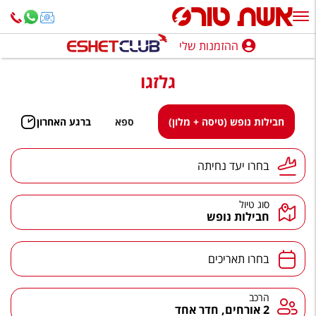
ההזמנות שלי
ההזמנות שלי
גלזגו
נופש בארץ
חופשה לפי סגנון
חבילות נופש (טיסה + מלון)
ספא
ברגע האחרון
מלונות באילת
יעד נחיתה
בחרו יעד נחיתה
טיולים מאורגנים
סוג טיול
סגנונות טיול
חבילות נופש
חבילות נופש
תאריכים
בחרו תאריכים
הרגע האחרון
חבילות בריאות וספא
הרכב
הרכב
2 אורחים, חדר אחד