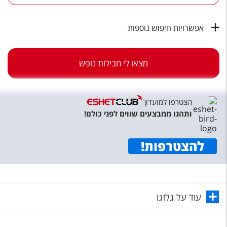
טיסות לחו"ל
מלונות בחו"ל
אפשרויות חיפוש נוספות
Русский
מצאו לי חבילות נופש
קרוז
מגזין אשת
הצטרפו למועדון
שירות לקוחות
ותהנו ממבצעים שווים לפני כולם!
טופס צור קשר
להצטרפות
!
תקנון
נגישות
עוד על גלזגו
עקבו אחרינו