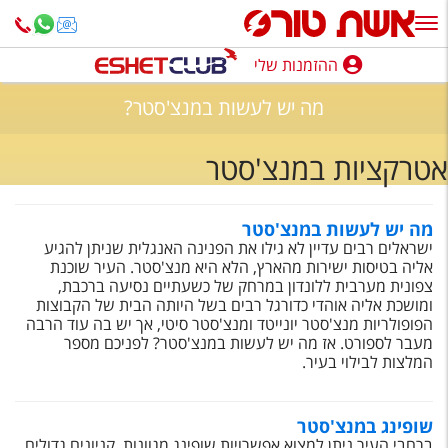
ההזמנות שלי
ההזמנות שלי
מה יש לעשות במנצ'סטר?
נופש בארץ
אטרקציות במנצ'סטר
חופשה לפי סגנון
מלונות באילת
מה יש לעשות במנצ'סטר
ישראלים רבים עדיין לא גילו את הפנינה האנגלית שניתן להגיע
טיולים מאורגנים
אליה בטיסות ישירות מהארץ, הלא היא מנצ'סטר. העיר שוכנת
צפונית מערבית ללונדון במרחק של כשעתיים נסיעה ברכבת,
סגנונות טיול
ומושכת אליה אוהדי כדורגל רבים בשל היותה הבית של הקבוצות
הפופולריות מנצ'סטר יונייטד ומנצ'סטר סיטי, אך יש בה עוד הרבה
חבילות נופש
מעבר לספורט. אז מה יש לעשות במנצ'סטר? לפניכם מספר
המלצות לבילוי בעיר.
הרגע האחרון
חבילות בריאות וספא
שופינג במנצ'סטר
ברחבי העיר ניתן למצוא אפשרויות שופינג מגוונות, קניונים גדולים