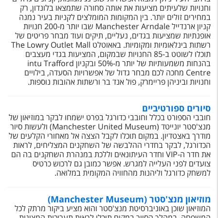
טיסות לחו"ל
וחנויות שלעיתים מציעות את אותה סחורה שתמצאו בלונדון, רק
במחירים זולים יותר. בין המקומות המומלצים לקניות בעיר נמנה
מלונות בחו"ל
קניון ארנדייל Manchester Arndale שבו יותר מ-200 חנויות
אופנתיות שמציעות בגדים, נעליים, תיקים ועוד מבחר פריטים של
Русский
רשתות בינלאומיות ומקומיות. באאוטלט The Lowry Outlet Mall
תוכלו לשוטט ב-85 החנויות שבמקום, המציעות בגדי מעצבים
קרוז
בהנחות משמעותיות של יותר מ-50% ובקניון intu Trafford
Centre מחכה לכם מבחר גדול של אפשרויות הסעדה, בילויים
וחנויות וביניהן פריימרק, פול אנד בר ורשתות אהובות נוספות.
מגזין אשת
סיורים ספורטיביים
שירות לקוחות
חובבי הספורט בכלל וחובבי כדורגל בפרט ישמחו לבקר במוזיאון של
מנצ'סטר יונייטד (Manchester United Museum) ולעשות סיור
טופס צור קשר
מודרך באצטדיון. במקום תוכלו לקבל הצצה אל מאחורי הקלעים של
הכדורגל, לבקר בחדרי ההלבשה של השחקנים המצליחים, לראות
תקנון
את חדר ה-VIP וחדר העיתונאים וללכת במנהרת השחקנים בה הם
צועדים לפני העלייה למגרש. אפשר כמובן גם לרכוש כרטיס
נגישות
למשחק כדורגל וליהנות מהחוויה המקומית במלואה.
עקבו אחרינו
מוזיאון מנצ'סטר (Manchester Museum)
המוזיאון שוכן באוניברסיטת מנצ'סטר והוא מציע ביקור מרתק לכל
המשפחה. במהלך הסיור במקום תוכלו לראות תערוכות המציגות