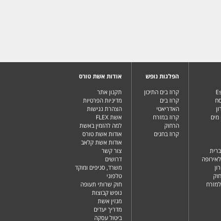
הפלגות נופש
אודות אשת טורס
Es
קרוז בים התיכון
תקנון אתר
סח
קרוז בים
מדיניות הפרטיות
ן
האדריאטי
הצהרת נגישות
מים
קרוז במזרח
אשת FLEX
הרחוק
למה להזמין באשת
קרוז בחגים
אודות אשת טורס
אודות אשת קלאב
ברית
צור קשר
לאירופה
דרושים
ון
משרד, סניפים ומוקד
וק
טלפוני
למזרח
חוק שרותי תעופה
נופש קבוצות
מגזין אשת
מדריך יעדים
ביטול עסקה