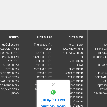
טיסות לחול
מלונות בחול
מיוחדים
פסח
עדכוני תעופה
מלון The Wave
het Collection
גע האחרון
ויזות ואישורי כניסה
Resort
חבילות נופש בפ
משפחות
טסים לארה"ב בלי
מלונות בלימסול
דילים ברגע האחרו
שומרי מסורת
ויזה
מלונות בבודפשט
מלונות עם פארק 
ן
טיסות ברגע
מלונות בבנגקוק
דילים לקיץ
ראג וינה
האחרון
מלונות בבטומי
טיסות לאוקוסט
טיסות לבטומי
מלונות בטביליסי
טיסות זולות
ונטנגרו
טיסות לבודפשט
מלונות בברלין
טיסות לארצות ה
ומא דרומה
טיסות לדובאי
מלונות בדובאי
טיולים מאורגנים 
ובאי
טיסות למונטנגרו
מלונות בלונדון
טיסות ברגע האחר
רי לנקה
טיסות לאתונה
מלונות בניו יורק
טיסות למזרח הרח
תאילנד
טיסות לפודגוריצה
מלונות בפאפוס
טיולים מאורגנים 
שפה הרוסית
טיסות לורשה
הרחוק
טיסות לקרקוב
שירות לקוחות
טיסות ללרנקה
טיסות לברצלונה
טופס צור קשר