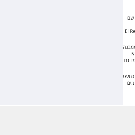
 שבו
און הפראדו, ומומלץ גם להגיע לפארק בואן רטירו (El Retiro
ממבנה
או
לו גם
 כמעט
מים