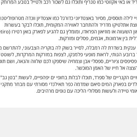
יד או באי אקזוטי כמו טנריף ותוכלו גם לשכור רכב ולטייל בטבע המרוחק
 לילה תוססים, מסיור באצטדיוני כדורגל כמו אצטדיון וונדה מטרופוליטנו
צת אתלטיקו מדריד ולהתחבר לאווירה המקומית, תוכלו לבקר בעשרות
המוזיאונים שבעיר וביניהם מוזיאון השעווה או מוזי
 ענקית בשדרת לה רמבלה, לסייר בשוק לה בוקריה הצבעוני, להתרשם 
ברובע הגותי, לראות מופעי פלמנקו, לצפות במזרקות המרקדות, לשוטט 
סיפסים ציוריים, ספסלי אבן וצמחיה שיספקו לכם שלווה והנאה, ושם תוכ
 הצצה אל חייו של האמן המוכשר.
יים הקנריים של ספרד, תוכלו לבלות בחופי ים יפהפיים, לעשות "בטן גב"
לדים בפארק המים סיאם שמדמה כפר תאילנדי מסורתי עם מבחר מתקני 
ומי טיידה ולעשות מסלולי הליכה עם נופים מרהיבים.