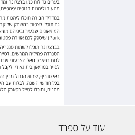
בערים גדולות כמו ברצלונה ומדר
מהעיר וליהנות מנופים יפהפיים.
במדריד הבירה תוכלו ליהנות מחיי
גם תוכלו לצפות במשחק של קבו
Park) שיספק לכם אווירה פסטורלית בין ארמונות, אגמים, פסלים ומזרקות.
בברצלונה תוכלו לשתות סנגריה
הסגרדה פמיליה המרשים, לסייר 
לנוח בפארק גואל הצבעוני שבו פ
לסייר במוזיאון בית גאודי ולקבל
באי טנריף, שהוא הגדול מבין הא
בכל חודשי השנה, לבלות עם הי
מהנים, ותוכלו לטייל בפארק הלא
עוד על ספרד