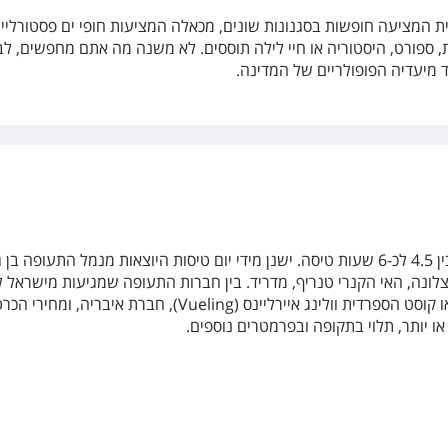
ית המציעה חופשות בסגנונות שונים, מכאלה המציעות חופי ים פסטורליים
ת, ספורט, היסטוריה או חיי לילה תוססים. לא משנה מה אתם מחפשים, ל
מיעדיה הפופולריים של המדינה.
זמן הטיסה מישראל לספרד נע בין 4.5 לכ-6 שעות טיסה. ישנן מידי יום טיסות היוצאות מנמל התעופה בן
צלונה, האי הקנרי טנריף, מדריד. בין חברות התעופה שמגיעות מישראל 
נמנות חברת אל על, חברת הלואו קוסט הספרדית וולינג איירליינס (Vueling), חברת איבריה, 