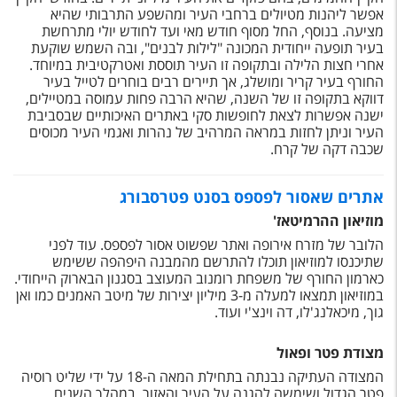
טיסות לחו"ל
אפשר ליהנות מטיולים ברחבי העיר ומהשפע התרבותי שהיא
מציעה. בנוסף, החל מסוף חודש מאי ועד לחודש יולי מתרחשת
מלונות בחו"ל
בעיר תופעה ייחודית המכונה "לילות לבנים", ובה השמש שוקעת
אחרי חצות הלילה ובתקופה זו העיר תוססת ואטרקטיבית במיוחד.
Русский
החורף בעיר קריר ומושלג, אך תיירים רבים בוחרים לטייל בעיר
דווקא בתקופה זו של השנה, שהיא הרבה פחות עמוסה במטיילים,
קרוז
ישנה אפשרות לצאת לחופשות סקי באתרים האיכותיים שבסביבת
העיר וניתן לחזות במראה המרהיב של נהרות ואגמי העיר מכוסים
שכבה דקה של קרח.
מגזין אשת
אתרים שאסור לפספס בסנט פטרסבורג
שירות לקוחות
מוזיאון ההרמיטאז'
טופס צור קשר
הלובר של מזרח אירופה ואתר שפשוט אסור לפספס. עוד לפני
שתיכנסו למוזיאון תוכלו להתרשם מהמבנה היפהפה ששימש
תקנון
כארמון החורף של משפחת רומנוב המעוצב בסגנון הבארוק הייחודי.
במוזיאון תמצאו למעלה מ-3 מיליון יצירות של מיטב האמנים כמו ואן
נגישות
גוך, מיכאלנג'לו, דה וינצ'י ועוד.
עקבו אחרינו
מצודת פטר ופאול
המצודה העתיקה נבנתה בתחילת המאה ה-18 על ידי שליט רוסיה
פטר הגדול ושימשה להגנה על העיר והאזור. במהלך השנים