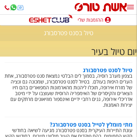
ההזמנות שלי
ההזמנות שלי
טיול בסנט פטרסבורג
נופש בארץ
יום טיול בעיר
חופשה לפי סגנון
מלונות באילת
טיול לסנט פטרסבורג
בצפון מערב רוסיה, בסמוך לים הבלטי נמצאת סנט פטרסבורג, אחת
טיולים מאורגנים
הערים היפות בעולם. בטיול לסנט פטרסבורג, שמכונה גם ונציה
של מזרח אירופה, תוכלו ליהנות מהארמונות המפוארים בהם חיו
סגנונות טיול
הצארים והקיסרים של האימפריה הרוסית שעוצבו על ידי מיטב
אדריכלי אירופה, גנים רחבי ידיים ואינספור מוזיאונים מרתקים עם
חבילות נופש
יצירות האמנות.
הרגע האחרון
מתי מומלץ לטייל בסנט פטרסבורג?
חבילות בריאות וספא
עונת התיירות העיקרית בסנט פטרסבורג מגיעה לשיאה בחודשי
הקיץ החמימים, בהם פוקדים את העיר מיליוני תיירים. בחודשי הקיץ