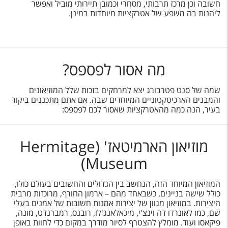
טיסות לחו"ל
חשובה וכן מרכז תרבותי, מסחרי וכמובן תיירותי מוביל ואפשר
ליהנות בה משפע של אטרקציות מיוחדות במינן.
מלונות בחו"ל
Русский
מה אסור לפספס?
קרוז
מגזין אשת
שמה של סנט פטרבורג יצא למרחקים בזכות שלל המוזיאונים
והמבנים הארכיטקטוניים המיוחדים שבה. אם אתם מתכננים ביקור
בעיר, הנה כמה מהאטרקציות שאסור לכם לפספס:
שירות לקוחות
טופס צור קשר
מוזיאון הארמיטאז' (Hermitage
תקנון
Museum)
נגישות
המוזיאון המיוחד הזה, הנחשב בין הגדולים והחשובים בעולם כולו,
כולל שישה בניינים, כשבאחד מהם – ארמון החורף, מרוכזות מרבית
עקבו אחרינו
היצירות. במוזיאון מגוון של יצירות אמנות חשובות של אמנים בעלי
שם, כמו לאונרדו דה וינצ'י, מיכאלאנג'לו, רובנס, רמברנדט, מונה,
פיקאסו ועוד. מומלץ להצטרף לסיור מודרך במקום כדי לחוות באופן