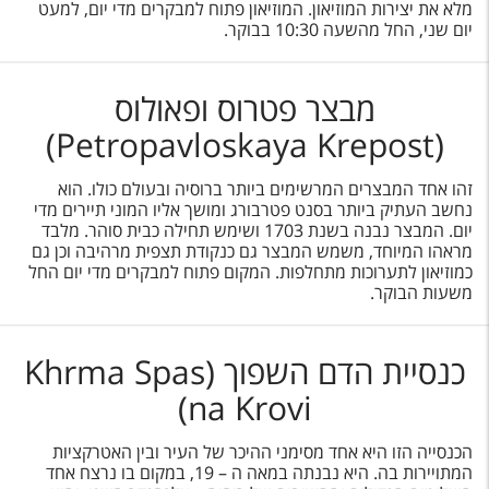
מלא את יצירות המוזיאון. המוזיאון פתוח למבקרים מדי יום, למעט
יום שני, החל מהשעה 10:30 בבוקר.
מבצר פטרוס ופאולוס
(Petropavloskaya Krepost)
זהו אחד המבצרים המרשימים ביותר ברוסיה ובעולם כולו. הוא
נחשב העתיק ביותר בסנט פטרבורג ומושך אליו המוני תיירים מדי
יום. המבצר נבנה בשנת 1703 ושימש תחילה כבית סוהר. מלבד
מראהו המיוחד, משמש המבצר גם כנקודת תצפית מרהיבה וכן גם
כמוזיאון לתערוכות מתחלפות. המקום פתוח למבקרים מדי יום החל
משעות הבוקר.
כנסיית הדם השפוך (Khrma Spas
na Krovi)
הכנסייה הזו היא אחד מסימני ההיכר של העיר ובין האטרקציות
המתויירות בה. היא נבנתה במאה ה – 19, במקום בו נרצח אחד