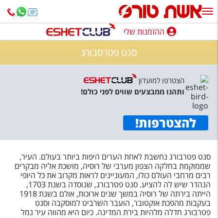
ההזמנות שלי
ההזמנות שלי
סנט פטרסבורג
נופש בארץ
הצטרפו למועדון
חופשה לפי סגנון
ותהנו ממבצעים שווים לפני כולם!
מלונות באילת
להצטרפות
!
טיולים מאורגנים
סגנונות טיול
סנט פטרבורג נחשבת לאחת הערים היפות ביותר בעולם. העיר,
חבילות נופש
שממוקמת בחלקה הצפון מערבי של רוסיה, מושכת אליה מבקרים
רבים מרחבי העולם כולו, המעוניינים לראות מקרוב את כל היופי
הרגע האחרון
הנהדר שיש לה להציע. סנט פטרבורג, שנוסדה בשנת 1703,
הייתה בירתה של רוסיה במשך שנים ארוכות, אולם בשנת 1918
חבילות בריאות וספא
בעקבות מהפכת אוקטובר, הועבר השרביט למוסקבה וסנט
פטרבורג חדלה מלהיות בירת המדינה. כיום היא מהווה עיר נמל