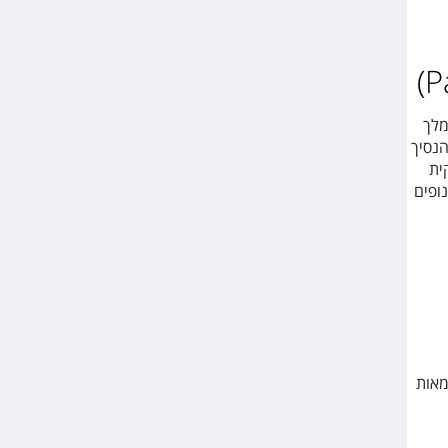
מלך
פן) ונבנתה בשנת 1960 לכבוד יום הולדתו ה – 500 של הנסיך
ית
ופים
מאות