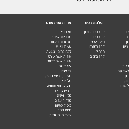
הפלגות נופש
אודות אשת טורס
Es
קרוז בים התיכון
תקנון אתר
סח
קרוז בים
מדיניות הפרטיות
ן
האדריאטי
הצהרת נגישות
מים
קרוז במזרח
אשת FLEX
הרחוק
למה להזמין באשת
קרוז בחגים
אודות אשת טורס
אודות אשת קלאב
ברית
צור קשר
לאירופה
דרושים
ון
משרד, סניפים ומוקד
וק
טלפוני
למזרח
חוק שרותי תעופה
נופש קבוצות
מגזין אשת
מדריך יעדים
ביטול עסקה
מפת אתר
שאלות ותשובות