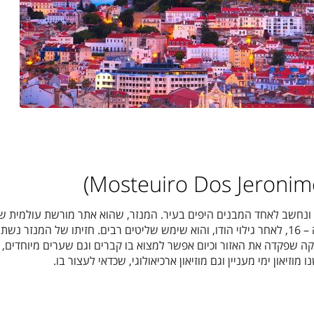
וא נמצא ברובע בלם (Belem) ונחשב לאחד המבנים היפים בעיר. המנזר, שהוא אתר מורשת עולמית 
אונסק"ו, נבנה בתחילת המאה ה – 16, לאחר גילוי הודו, והוא שימש שליטים רבים. חזיתו של המנזר נ
ה שפקדה את האזור וכיום אפשר למצוא בו קברים וגם שערים מיוחדים, 
זיאון ימי מעניין וגם מוזיאון ארכיאולוגי, שכדאי לעצור בו.