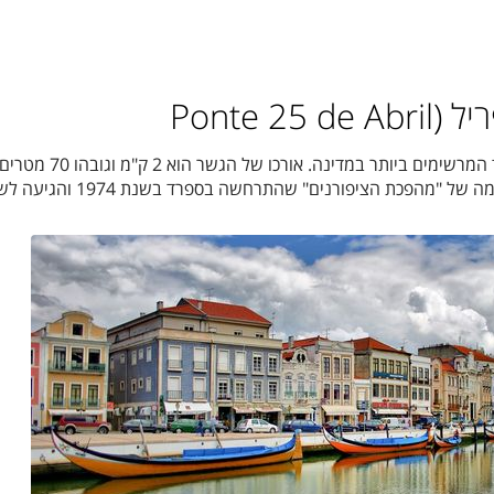
זהו אחד מסמליה של העיר ואחד המרשימים ביותר במדינה. אורכו
נפתח בשנת 1966 ונקרא על שמה של "מהפכת הציפורנים" שהתרחשה