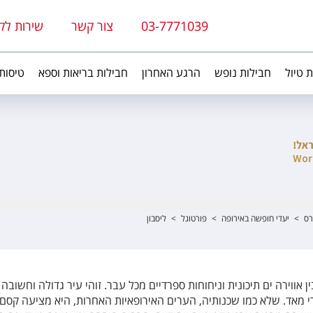
03-7771039
צור קשר
שירות לק
ת טיול
חבילות נופש
הרגע האחרון
חבילות בריאות וספא
טיסות
רס
>
יעדי חופשה באירופה
>
פורטוגל
>
ליסבון
ן אווירה ים תיכונית וניחוחות ספרדיים מכל עבר. זוהי עיר גדולה וחשובה
רי מאד. שלא כמו שכנותיה, הערים האירופאיות האחרות, היא מציעה קסם 