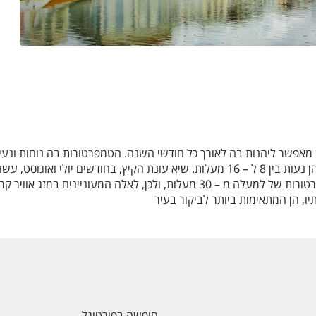
ון מאפשר ליהנות בה לאורך כל חודשי השנה. הטמפרטורות בה נוחות ונעי
באופן יחסי, גם בחודשי החורף והן נעות בין 8 ל – 16 מעלות. שיא עונת הקיץ, בחודשים יולי ואוגוסט, עשו
להיות חם מאד לעיתים עם טמפרטורות של למעלה מ – 30 מעלות, ולכן, לאלה המעוניינים במזג אוויר 
יו, הן המתאימות ביותר לביקור בעיר
חופשה בפורטוגל