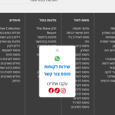
טיסות לחול
מלונות בחול
מיוחדים
פסח
עדכוני תעופה
מלון The Wave
het Collection
גע האחרון
ויזות ואישורי כניסה
Resort
חבילות נופש בפ
משפחות
טסים לארה"ב בלי
מלונות בלימסול
דילים ברגע האחרו
שומרי מסורת
ויזה
מלונות בבודפשט
מלונות עם פארק 
ן
טיסות ברגע
מלונות בבנגקוק
דילים לקיץ
ראג וינה
האחרון
מלונות בבטומי
טיסות לאוקוסט
טיסות לבטומי
מלונות בטביליסי
טיסות זולות
ונטנגרו
טיסות לבודפשט
מלונות בברלין
טיסות לארצות ה
ומא דרומה
טיסות לדובאי
מלונות בדובאי
טיולים מאורגנים 
שירות לקוחות
ובאי
טיסות למונטנגרו
מלונות בלונדון
טיסות ברגע האחר
רי לנקה
טיסות לאתונה
מלונות בניו יורק
טיסות למזרח הרח
טופס צור קשר
תאילנד
טיסות לפודגוריצה
מלונות בפאפוס
טיולים מאורגנים 
שפה הרוסית
טיסות לורשה
הרחוק
עקבו אחרינו
טיסות לקרקוב
טיסות ללרנקה
טיסות לברצלונה
טיסות לפראג
טיסות למדריד
טיסות לסלוניקי