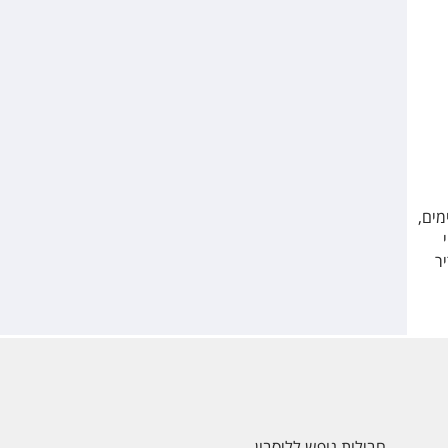
מים,
י
קריר
חבילות נופש לליסבון