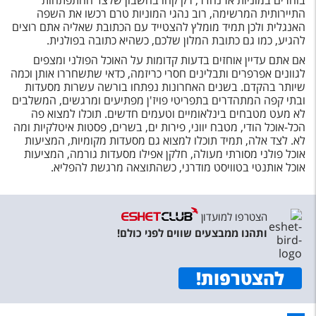
בוחרים במוניות אז נהדר, רק קחו בחשבון שלצד ההתפתחות
התיירותית המרשימה, רוב נהגי המוניות טרם רכשו את השפה
האנגלית ולכן תמיד מומלץ להצטייד עם הכתובת שאליה אתם רוצים
להגיע, כמו גם כתובת המלון שלכם, כשהיא כתובה בפולנית.
אם אתם עדיין אוחזים בדעות קדומות על האוכל הפולני ומצפים
לגוונים אפרפרים ותבלינים חסרי כריזמה, כדאי שתשחררו אותן וכמה
שיותר בהקדם. בשנים האחרונות נפתחו בורשה עשרות מסעדות
ובתי קפה המתהדרים בתפריטי פויז'ן מפתיעים ומרגשים, המשלבים
לא מעט מטבחים בינלאומיים וטעמים חדשים. תוכלו למצוא פה
הכל-אוכל הודי, מטבח יווני, פירות ים, בשרים, פסטות איטלקיות ומה
לא. לצד אלה, תמיד תוכלו למצוא גם מסעדות מקומיות, המציעות
אוכל פולני מסורתי מעולה, חלקן אפילו מסעדות גורמה, המציעות
אוכל אותנטי בטוויסט מודרני, כשהתוצאה מרגשת להפליא.
הצטרפו למועדון
ותהנו ממבצעים שווים לפני כולם!
להצטרפות
!