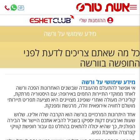
ההזמנות שלי
ההזמנות שלי
מידע שימושי על ורשה
נופש בארץ
כל מה שאתם צריכים לדעת לפני
חופשה לפי סגנון
החופשה בוורשה
מלונות באילת
טיולים מאורגנים
מידע שימושי על ורשה
אי אפשר להתעלם מהעובדה שבשנים האחרונות הפכה ורשה
סגנונות טיול
לאחד ממוקדי התיירות החמים באירופה: עם היסטוריה מרתקת,
קולינריה מעולה ואתרי שופינג מצויינים היא מציעה תפריט תיירותי
חבילות נופש
מושלם לחוויה אירופאית זולה, מרגשת ומפנקת.
אחד היתרונות המרכזיים בורשה הוא הקרבה שלה אלינו. שלוש
הרגע האחרון
שעות וארבעים דקות יספיקו בשביל להביא אתכם היישר אל הבירה
הפולנית, כך שהיא יכולה להתאים בהחלט גם עבור חופשת קוויקי
חבילות בריאות וספא
קצרצרה ומשיבת נפש.