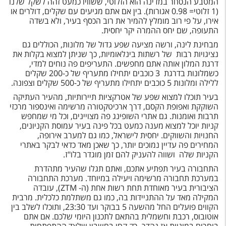
המטבע הנסחר במדינה הוא הזלוטי, ששוויו כמעט זהה לשקל שלנו
טיסות לחו"ל
(1 זלוטי= 0.98 אגורות). בין אם אתם מגיעים עם שקלים, דולרים או
אירו, על פי רוב מומלץ להמיר את רוב הכסף בעיר, ולא בשדה
מלונות בחו"ל
התעופה, שם יחס ההמרה יקר יחסית.
מבחינת לינה, ורשה מציעה שפע גדול של מלונות, הכוללים גם
Русский
נציגויות רבות של רשתות בינלאומיות, כך שניתן למצוא בקלות את
דרגת המלון אותה אתם מחפשים. התעריפים פה נוחים למדי,
קרוז
כשמלונות בדרגת 3 כוכבים יתחילו מתעריף של כ-200 שקלים
ללילה ומלונות 5 כוכבים יתחילו מתעריף של כ-500 שקלים וצפונה.
מגזין אשת
בעיר תוכלו למצוא שפע של אטרקציות תיירותיות, מהעיר העתיקה
השוקקת ואפופת הקסם, דרך ארכיטקטורה מרשימה ואינספור מרכזי
שירות לקוחות
תרבות ואומנות. גם אתרי השופינג פה מצויינים, וכל מי שמחפש
קניות יוכל למצוא מענה כמעט בכל פינה בעיר עמוסת הקניונים,
טופס צור קשר
החנויות והשווקים. יחסית לישראל, כמו גם למערב אירופה,
המחירים פה עדיין נמוכים יותר, כך שאכן מאד כדאי לבקר באתרי
תקנון
הקניות שלה ושווה להעניק להם זמן מוגדר בלו"ז.
התחבורה בעיר תפתיע אתכם, ואתם תגלו שהעיר מתהדרת
נגישות
במערכת תחבורה מרשימה ויעילה במיוחד. מערכת התחבורה
הציבורית בעיר מאוחדת תחת רשות אחת (ה-
ZTM
), עובדה
עקבו אחרינו
המקילה מאד על ההתניידות בה, כמו גם משתלמת כלכלית. מרבית
הקווים פועלים החל מהשעה 5 בבוקר ועד 23:30, ותוכלו לשלב בין
אוטובוס, רכבת וחשמלית בהתאם לתכנון היומי שלכם. אם אתם