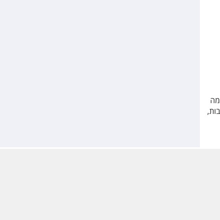
מה
ות,