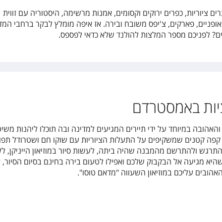
 ציוריות, כפרים ירוקים וקסומים, אמנות מרשימה, היסטוריה עם זווית
 אופניים, פארקים, צ'יפס משובח ובירה. אז איפה מומלץ לבקר ברחבי המד
ם? לפניכם מספר המלצות להולנד שלא כדאי לפספס.
ציות באמסטרדם
האהובה במיוחד על ידי תיירים המגיעים למדינה ובה תוכלו ליהנות משיט
 קפה קטנים שמשקיפים על התעלות הציוריות עם שוקו חם ושטרודל תפו
תרגש ולהתרשם מהמבנה שהיה ביתה, לעשות סיור במוזיאון הייניקן, לל
א מגיעה אל הבקבוק שלכם ואפילו לטעום בירה בחינם בסיום הסיור, א
אהובים עליכם במוזיאון השעווה "מדאם טוסו".