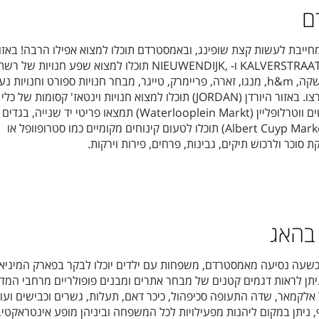
ם
יבת לעשות קצת שופינג, ובאמסטרדם תוכלו למצוא אפילו הרבה! באזו
תוכלו למצוא שפע חנויות של רשת
רשקה,
h&m, מנגו, זארה, פריימרק, טייגר, מבחר חנויות ספורט וחנויות נע
תיקים, תכשיטים וכל מה שרק תרצו. באזור היורדן (JORDAN) תוכלו למצוא חנויות וינטאז' קסומות של
אקססוריז ובגדים, בשוק הפשפשים ווטרלופליין (Waterlooplein Markt) תמצאו פריטי יד שנייה, בגדים
ועתיקות ובשוק אלברט קאופ (Albert Cuyp Market) תוכלו לטעום קינוחים מקומיים כמו סטרופוופל או
סוכר ולרכוש תיקים, גבינות, פרחים, פירות וירקות.
 בהאג
שעה נסיעה מאמסטרדם, משפחות עם ילדים יוכלו לבקר בפארק המיניא
(Madurodam) שבו ניתן לראות דגמים קטנים של מבחר אתרים ומבנים פופולריים מרחבי המד
ל אלקמאר, שדה התעופה סכיפהול, כיכר דאם, תעלות, גשרים וכבישים ועו
 ניתן במקום ליהנות מפעילויות לכל המשפחה וביניהן מופע אינטראקטיב