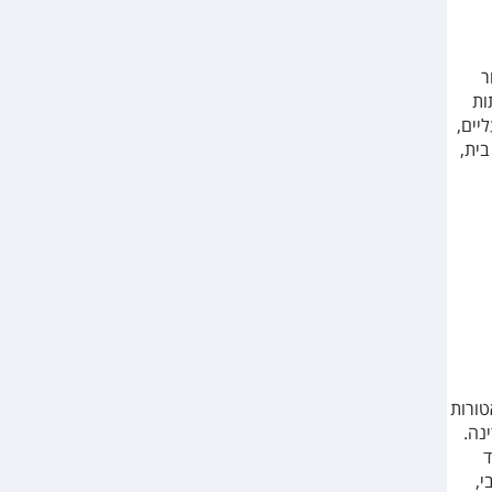
ר
ות
ליים,
 כלי בית,
טורות
ינה.
ד
י,