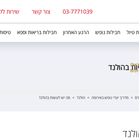
03-7771039
צור קשר
שירות לק
ת טיול
חבילות נופש
הרגע האחרון
חבילות בריאות וספא
טיסות
ת בהולנד
רס
>
מדריך יעדי נופש באירופה
>
הולנד
>
מה יש לעשות בהולנד
לנד