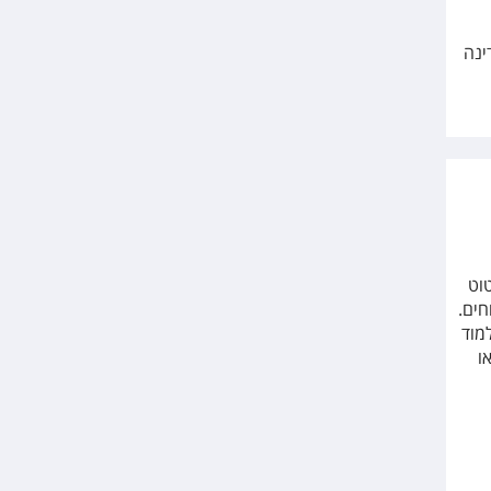
ינה
וט
חים.
מוד
ו