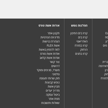
הפלגות נופש
אודות אשת טורס
Es
קרוז בים התיכון
תקנון אתר
סח
קרוז בים
מדיניות הפרטיות
ן
האדריאטי
הצהרת נגישות
מים
קרוז במזרח
אשת FLEX
הרחוק
למה להזמין באשת
קרוז בחגים
אודות אשת טורס
אודות אשת קלאב
ברית
צור קשר
לאירופה
דרושים
ון
משרד, סניפים ומוקד
וק
טלפוני
למזרח
חוק שרותי תעופה
נופש קבוצות
מגזין אשת
מדריך יעדים
ביטול עסקה
מפת אתר
שאלות ותשובות