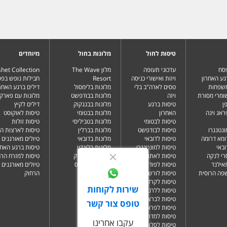
טיסות לחול
מלונות בחול
מיוחדים
פסח
עדכוני תעופה
מלון The Wave
het Collection
גע האחרון
ויזות ואישורי כניסה
Resort
חבילות נופש בפ
משפחות
טסים לארה"ב בלי
מלונות בלימסול
דילים ברגע האחרו
שומרי מסורת
ויזה
מלונות בבודפשט
מלונות עם פארק 
ן
טיסות ברגע
מלונות בבנגקוק
דילים לקיץ
ראג וינה
האחרון
מלונות בבטומי
טיסות לאוקוסט
טיסות לבטומי
מלונות בטביליסי
טיסות זולות
ונטנגרו
טיסות לבודפשט
מלונות בברלין
טיסות לארצות ה
ומא דרומה
טיסות לדובאי
מלונות בדובאי
טיולים מאורגנים 
ובאי
טיסות למונטנגרו
מלונות בלונדון
טיסות ברגע האחר
רי לנקה
טיסות לאתונה
מלונות בניו יורק
טיסות למזרח הרח
תאילנד
טיסות לפודגוריצה
מלונות בפאפוס
טיולים מאורגנים 
שפה הרוסית
טיסות לורשה
הרחוק
טיסות לקרקוב
שירות לקוחות
טיסות ללרנקה
טיסות לברצלונה
טופס צור קשר
טיסות לפראג
טיסות למדריד
עקבו אחרינו
טיסות לסלוניקי