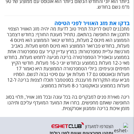
ביותר הוא יוני והחודש הגשום ביותר הוא אוגוסט עם ממוצע של 90
מ"מ גשם בחודש.
בדקו את מזג האוויר לפני הטיסה
מתכננים לטוס לריגה? תמיד טוב לדעת מה יהיה מזג האוויר הצפוי
ולתכנן את החופשה בהתאם. נתחיל מעונת החורף: בחודש דצמבר
הממוצע הוא מינוס 2 מעלות, בחודש ינואר הממוצע הוא מינוס 4
מעלות, בחודש פברואר הממוצע הוא מינוס חמש מעלות. באביב
מורגשת עליית טמפרטורות: במרץ עדיין קריר עם טמפרטורה אחת
בממוצע ובאפריל הטמפרטורה בריגה מגיעה לחמש מעלות. בחודש
מאי כ-12 מעלות בממוצע ובחודש יוני כ-16 מעלות. חודשי הקיץ
חמימים ונעימים: ביולי הטמפרטורה הממוצעת היא כאמור 17
מעלות ובאוגוסט גם 17 מעלות אך עם סיכוי גבוה לגשם. הסתיו
מביא עמו התקררות מרעננת: בספטמבר תוכלו לצפות בריגה ל-12
מעלות בממוצע ובאוקטובר כ-8 מעלות בממוצע.
ריגה מאירת פנים למבקרים בה בכל עונה ובכל מזג אוויר, תלוי בסוג
החופשה שאתם מחפשים. בחרו את המועד המועדף עליכם ותיהנו
מזמן איכות בריגה וממגוון אטרקצוית.
הצטרפו למועדון
ותהנו ממבצעים שווים לפני כולם!