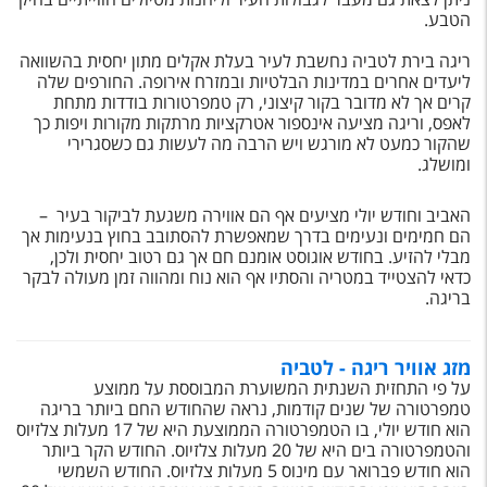
טיסות לחו"ל
הטבע.
מלונות בחו"ל
ריגה בירת לטביה נחשבת לעיר בעלת אקלים מתון יחסית בהשוואה
ליעדים אחרים במדינות הבלטיות ובמזרח אירופה. החורפים שלה
Русский
קרים אך לא מדובר בקור קיצוני, רק טמפרטורות בודדות מתחת
לאפס, וריגה מציעה אינספור אטרקציות מרתקות מקורות ויפות כך
קרוז
שהקור כמעט לא מורגש ויש הרבה מה לעשות גם כשסגרירי
ומושלג.
מגזין אשת
האביב וחודש יולי מציעים אף הם אווירה משגעת לביקור בעיר –
הם חמימים ונעימים בדרך שמאפשרת להסתובב בחוץ בנעימות אך
שירות לקוחות
מבלי להזיע. בחודש אוגוסט אומנם חם אך גם רטוב יחסית ולכן,
כדאי להצטייד במטריה והסתיו אף הוא נוח ומהווה זמן מעולה לבקר
טופס צור קשר
בריגה.
תקנון
מזג אוויר ריגה - לטביה
נגישות
על פי התחזית השנתית המשוערת המבוססת על ממוצע
טמפרטורה של שנים קודמות, נראה שהחודש החם ביותר בריגה
עקבו אחרינו
הוא חודש יולי, בו הטמפרטורה הממוצעת היא של 17 מעלות צלזיוס
והטמפרטורה בים היא של 20 מעלות צלזיוס. ­­החודש הקר ביותר
הוא חודש פברואר עם מינוס 5 מעלות צלזיוס. החודש השמשי