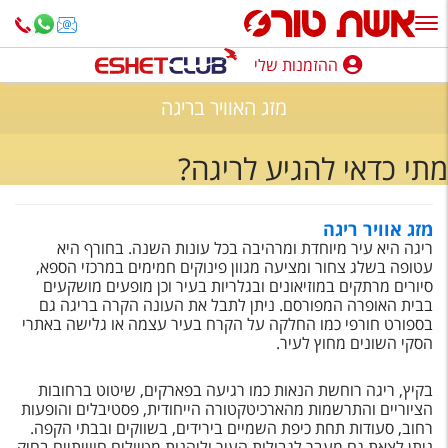
ההזמנות שלי
ההזמנות שלי
מזג האוויר בריגה
נופש בארץ
מתי כדאי להגיע לריגה?
חופשה לפי סגנון
מלונות באילת
מזג אוויר ריגה
ריגה היא עיר מיוחדת ומרהיבה בכל עונות השנה. בחורף היא
טיולים מאורגנים
עטופה בשלג צחור ומציעה מגוון פינוקים חמימים במרכזי הספא,
סיורים מרתקים במוזיאונים ובגלריות בעיר וכן מופעים מושקעים
סגנונות טיול
בבית האופרה המפורסם. ניתן לתבל את העונה הקרה בריגה גם
בספורט חורפי כמו החלקה על הקרח בעיר עצמה או גלישה באתרי
חבילות נופש
הסקי השונים מחוץ לעיר.
הרגע האחרון
בקיץ, ריגה ­­­רוחשת הנאות כמו רגיעה בפארקים, שיטוט ברחובות
הציוריים והתרשמות מהארכיטקטורה הייחודית, פסטיבלים והופעות
חבילות בריאות וספא
רחוב, סעודות תחת כיפת השמיים בירידים, בשווקים ובבתי הקפה.
ניתן לצאת גם מעבר לגבולות העיר וליהנות מטיולים חווייתיים בחיק