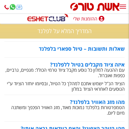
ההזמנות שלי
ההזמנות שלי
המדריך המלא על לפלנד
נופש בארץ
חופשה לפי סגנון
שאלות ותשובות – טיול ספארי בלפלנד
מלונות באילת
איזה ציוד מקבלים בטיול ללפלנד?
עם ההגעה למלון כל נוסע מקבל ציוד טרמי הכולל: מגפיים, גרביים,
טיולים מאורגנים
כפפות ואוברול.
הציוד הנ"ל ישמש אתכם למהלך כל הטיול, ובסיומו יוחזר הציוד ע"י
סגנונות טיול
הנוסעים לאחראי הציוד במלון
חבילות נופש
מהו מזג האוויר בלפלנד?
הטמפרטורות בלפלנד נמוכות מאוד, מזג האוויר הפכפך ומשתנה
הרגע האחרון
מיום ליום.
חבילות בריאות וספא
מהו הזוהר הצפוני? והאם בוודאות נראה אותו?