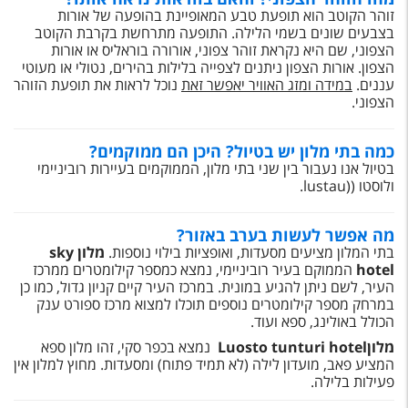
טיסות לחו"ל
זוהר הקוטב הוא תופעת טבע המאופיינת בהופעה של אורות
בצבעים שונים בשמי הלילה. התופעה מתרחשת בקרבת הקוטב
מלונות בחו"ל
הצפוני, שם היא נקראת זוהר צפוני, אורורה בוראליס או אורות
הצפון. אורות הצפון ניתנים לצפייה בלילות בהירים, נטולי או מעוטי
Русский
עננים.
במידה ומזג האוויר יאפשר זאת
נוכל לראות את תופעת הזוהר
הצפוני.
קרוז
כמה בתי מלון יש בטיול? היכן הם ממוקמים?
מגזין אשת
בטיול אנו נעבור בין שני בתי מלון, הממוקמים בעיירות רוביניימי
ולוסטו (
(lustau
.
שירות לקוחות
מה אפשר לעשות בערב באזור?
טופס צור קשר
בתי המלון מציעים מסעדות, ואופציות בילוי נוספות.
מלון
sky
hotel
הממוקם בעיר רוביניימי, נמצא כמספר קילומטרים ממרכז
תקנון
העיר, לשם ניתן להגיע במונית. במרכז העיר קיים קניון גדול, כמו כן
במרחק מספר קילומטרים נוספים תוכלו למצוא מרכז ספורט ענק
נגישות
הכולל באולינג, ספא ועוד.
מלון
Luosto tunturi hotel
נמצא בכפר סקי, זהו מלון ספא
עקבו אחרינו
המציע פאב, מועדון לילה (לא תמיד פתוח) ומסעדות. מחוץ למלון אין
פעילות בלילה.