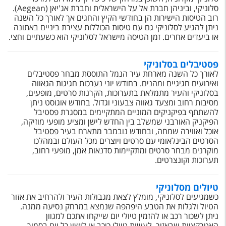
טיסות לחו"ל
סלוניקי, וביניהן חברת אל על הישראלית וחברת אג'יאן (Aegean).
רוב הטיסות הישירות הן בחודשי הקיץ והחגים אך לאורך כל השנה
מלונות בחו"ל
ניתן להגיע לסלוניקי גם עם טיסות הכוללות עצירת ביניים באתונה
או ביעדים אחרים. זמן הטיסה מישראל לסלוניקי הוא כשעתיים וחצי.
Русский
פסטיבלים בסלוניקי
קרוז
לאורך כל השנה מארחת עיר הנמל התוססת מבחר פסטיבלים
ואירועים חגיגיים ומהנים. בחודש יוני נערכות חגיגות הגאווה
מגזין אשת
בסלוניקי והעיר מתמלאת בתערוכות, הקרנות סרטים, מופעים,
מסיבות רחוב ומצעד גאווה צבעוני וגדול. בחודש אוגוסט ניתן
להשתתף בפיקניקים המוניים המתקיימים במסגרת פסטיבל
שירות לקוחות
הפיקניק האורבני שמשלב בין החדש לישן ומציע מופעי מוזיקה,
אוכל ואווירה שמחה, ובחודש נובמבר מתארח בעיר פסטיבל
טופס צור קשר
הסרטים הבינלאומי עם סרטים ויוצרים מכל העולם ובמהלכו
מוקרנים מבחר סרטים ומתקיימות סדנאות אמן, מופעי רחוב,
תקנון
תערוכות וקונצרטים.
נגישות
טיולים מסלוניקי
כשמגיעים לסלוניקי, מומלץ לצאת מגבולות העיר ולהרחיב את אזור
עקבו אחרינו
הטיול ולגלות את הטבע היפהפה שנמצא במרחק נסיעה ממנה.
ניתן לשכור רכב או להזמין טיולי יום שייקחו אתכם למגוון
האטרקציות שבאזור, לעשות טיולי כוכב או לישון כל יום בסמוך