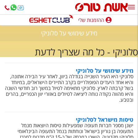
ההזמנות שלי
ההזמנות שלי
מידע שימושי על סלוניקי
נופש בארץ
סלוניקי - כל מה שצריך לדעת
חופשה לפי סגנון
מלונות באילת
מידע שימושי על סלוניקי
סלוניקי היא העיר השנייה בגודלה ביוון, לאחר עיר הבירה אתונה,
טיולים מאורגנים
והיא אחד היעדים הפופולריים בקרב התיירים הישראלים, במיוחד
בשל קרבתה לארץ. סלוניקי מתאימה לטיול במשך רוב חודשי השנה
סגנונות טיול
והיא מהווה נקודה נוחה ליציאה לטיולים באזורי יוון הכפריים, בהרים
ובטבע.
חבילות נופש
הרגע האחרון
טיסות מישראל לסלוניקי
ישנן מספר חברות תעופה שמפעילות טיסות היוצאות מנמל
חבילות בריאות וספא
התעופה בן גוריון בישראל ונוחתות בנמל התעופה הבינלאומי
סלוניקי מקדוניה, השוכן במרחק של כ-15 ק"מ מדרום למרכז