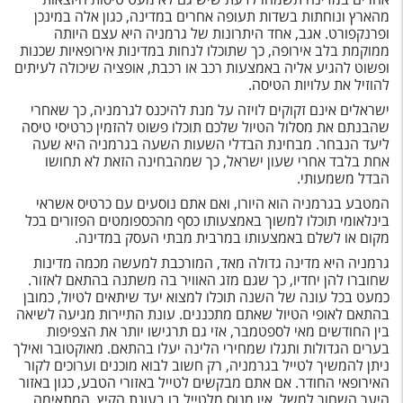
טיסות לחו"ל
מהארץ ונוחתות בשדות תעופה אחרים במדינה, כגון אלה במינכן
ופרנקפורט. אגב, אחד היתרונות של גרמניה היא עצם היותה
מלונות בחו"ל
ממוקמת בלב אירופה, כך שתוכלו לנחות במדינות אירופאיות שכנות
ופשוט להגיע אליה באמצעות רכב או רכבת, אופציה שיכולה לעיתים
Русский
להוזיל את עלויות הטיסה.
ישראלים אינם זקוקים לויזה על מנת להיכנס לגרמניה, כך שאחרי
קרוז
שהבנתם את מסלול הטיול שלכם תוכלו פשוט להזמין כרטיסי טיסה
ליעד הנבחר. מבחינת הבדלי השעות השעה בגרמניה היא שעה
מגזין אשת
אחת בלבד אחרי שעון ישראל, כך שמהבחינה הזאת לא תחושו
הבדל משמעותי.
שירות לקוחות
המטבע בגרמניה הוא היורו, ואם אתם נוסעים עם כרטיס אשראי
בינלאומי תוכלו למשוך באמצעותו כסף מהכספומטים הפזורים בכל
טופס צור קשר
מקום או לשלם באמצעותו במרבית מבתי העסק במדינה.
גרמניה היא מדינה גדולה מאד, המורכבת למעשה מכמה מדינות
תקנון
שחוברו להן יחדיו, כך שגם מזג האוויר בה משתנה בהתאם לאזור.
כמעט בכל עונה של השנה תוכלו למצוא יעד שיתאים לטיול, כמובן
נגישות
בהתאם לאופי הטיול שאתם מתכננים. עונת התיירות מגיעה לשיאה
בין החודשים מאי לספטמבר, אזי גם תרגישו יותר את הצפיפות
בערים הגדולות ותגלו שמחירי הלינה יעלו בהתאם. מאוקטובר ואילך
עקבו אחרינו
ניתן להמשיך לטייל בגרמניה, רק חשוב לבוא מוכנים וערוכים לקור
האירופאי החודר. אם אתם מבקשים לטייל באזורי הטבע, כגון באזור
היער השחור למשל, אין מנוס מלטייל בו בעונת הקיץ, המתאימה