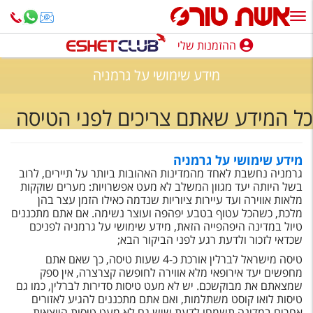
ההזמנות שלי
ההזמנות שלי
מידע שימושי על גרמניה
נופש בארץ
כל המידע שאתם צריכים לפני הטיסה
חופשה לפי סגנון
מלונות באילת
מידע שימושי על גרמניה
גרמניה נחשבת לאחד מהמדינות האהובות ביותר על תיירים, לרוב
טיולים מאורגנים
בשל היותה יעד מגוון המשלב לא מעט אפשרויות: מערים שוקקות
מלאות אווירה ועד עיירות ציוריות שנדמה כאילו הזמן עצר בהן
סגנונות טיול
מלכת, כשהכל עטוף בטבע יפהפה ועוצר נשימה. אם אתם מתכננים
טיול במדינה היפהפייה הזאת, מידע שימושי על גרמניה לפניכם
חבילות נופש
שכדאי לזכור ולדעת רגע לפני הביקור הבא;
טיסה מישראל לברלין אורכת כ-4 שעות טיסה, כך שאם אתם
הרגע האחרון
מחפשים יעד אירופאי מלא אווירה לחופשה קצרצרה, אין ספק
שמצאתם את מבוקשכם. יש לא מעט טיסות סדירות לברלין, כמו גם
חבילות בריאות וספא
טיסות לואו קוסט משתלמות, ואם אתם מתכננים להגיע לאזורים
אחרים במדינה תשמחו לדעת שיש גם לא מעט טיסות היוצאות