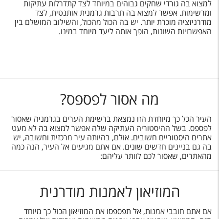
טיסות לחו"ל
למצוא בה גורדי שחקים גבוהים במיוחד לצד קתדרלות עתיקות
ומרשימות. אפשר למצוא בה תרבות גרמנית אותנטית, לצד
מודרניזציה מוכרת יותר. יש בה הכול מהכול, והשילוב המושלם בין
מלונות בחו"ל
האפשרויות השונות, הופך אותה ליעד מיוחד במינו.
Русский
קרוז
מגזין אשת
מה אסור לפספס?
שירות לקוחות
העיר הכל כך מיוחדת הזו נמצאת ברשימת הערים בגרמניה שאסור
לפספס. בשל ההיסטוריה העתיקה שלה אפשר למצוא בה לא מעט
טופס צור קשר
אתרים היסטוריים חשובים. אולם, בהיותה עיר מרכזית וחשובה, יש
בה גם בניינים חדשים שונים. אם אתם מגיעים אל העיר, הנה כמה
תקנון
מהאתרים, שאסור לכם לוותר עליהם:
נגישות
המוזיאון לאמנות מודרנית
עקבו אחרינו
אם אתם חובבי אמנות, אל תפספסו את המוזיאון הכול כך מיוחד