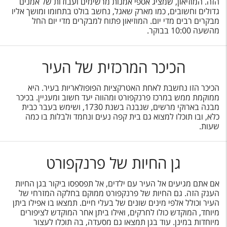
הזה. המוזיאון, שמציג אספי אמנות מרשימים ועבודות של אמנים
גדולים וחשובים, כמו מארק שאגל, נחשב בולט בתחומו ומושך אליו
מבקרים רבים מדי יום. המוזיאון פתוח למבקרים מדי יום החל
מהשעה 10:00 בבוקר.
הכיכר המרכזית של העיר
הכיכר הזו נחשבת לאחת האטרקציות הפופולאריות בעיר. היא
ממוקמת ממש במרכז פרנקפורט ומהווה יעד חשוב ומעניין. בכיכר
מבנה בארוקי מרשים, שנבנה בשנת 1730, ושימש בעבר כבית
כלא, ובו תוכלו למצוא גם בית קפה נעים ונחמד ולבלות בו כמה
שעות.
גן החיות של פרנקפורט
אם אתם מגיעים אל העיר עם ילדים, אל תפספסו ביקור בגן החיות
הענק הזה. גם החיות של פרנקפורט ממוקם בחלקה המזרחי של
העיר וכולל אלפי מינים שונים של בעלי חיים. תמצאו בו אפילו ביתן
מיוחד, המוקדש כולו לחרקים, ואילו ביתן אחר המוקדש לציפורים
מיוחדות במינן. עוד בגן תמצאו גם מסעדה, בה תוכלו לעצור