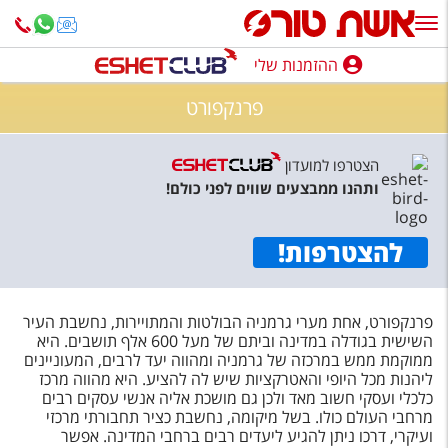
ההזמנות שלי
ההזמנות שלי
פרנקפורט
נופש בארץ
הצטרפו למועדון
חופשה לפי סגנון
ותהנו ממבצעים שווים לפני כולם!
מלונות באילת
להצטרפות
!
טיולים מאורגנים
סגנונות טיול
פרנקפורט, אחת מערי גרמניה הבולטות והמתויירות, נחשבת העיר
חבילות נופש
השישית בגודלה במדינה וביתם של מעל 600 אלף תושבים. היא
ממוקמת ממש במרכזה של גרמניה ומהווה יעד לרבים, המעוניינים
הרגע האחרון
ליהנות מכל היופי והאטרקציות שיש לה להציע. היא מהווה מרכז
כלכלי ועסקי חשוב מאד ולכן גם מושכת אליה אנשי עסקים רבים
חבילות בריאות וספא
מרחבי העולם כולו. בשל מיקומה, נחשבת כציר תחבורתי מרכזי
ועיקרי, דרכו ניתן להגיע ליעדים רבים ברחבי המדינה. אפשר