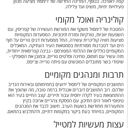
קפה לאורכה. בנוסף, המרינה החדשה של לימסול מציעה מגוון
פעילויות ימיות, משיט ועד צלילה.
קולינריה ואוכל מקומי
המטבח של לימסול משקף את המורשת העשירה של קפריסין, עם
השפעות יווניות, טורקיות ומזרח תיכוניות. המסעדות המקומיות
מציעות חוויה קולינרית עשירה, החל ממסעדות דגים טריים על חוף
הים ועד לטברנות מסורתיות בסמטאות העיר העתיקה. המאכלים
המקומיים כוללים את ההלומי המפורסם - גבינה קפריסאית ייחודית,
מזה עשיר עם חומוס, טחינה וסלטים טריים, וכמובן את הסופלקי -
שיפודי בשר מתובלים המוגשים עם פיתה טרייה וצ'יפס.
תרבות ומנהגים מקומיים
התושבים המקומיים של לימסול ידועים בחמימותם ובאירוח הנדיב
שלהם. רוב התושבים דוברים אנגלית ברמה טובה, מה שהופך את
ההתמצאות בעיר לקלה יחסית עבור תיירים. קצב החיים בעיר הוא
טיפוסי לאזור הים התיכון, עם הפסקת צהריים ארוכה בקיץ
והתעוררות מחודשת בשעות הערב. חשוב לכבד את המנהגים
המקומיים, במיוחד בעת ביקור במקומות דתיים, ולהתלבש בהתאם.
עצות מעשיות למטייל