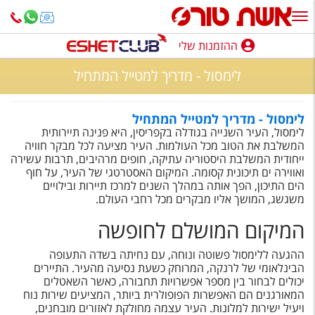
ההזמנות שלי
ההזמנות שלי
לימסול - מדריך למטייל המתחיל
נופש בארץ
חופשה לפי סגנון
לימסול - מדריך למטייל המתחיל
לימסול, העיר השנייה בגודלה בקפריסין, היא פנינה תיירותית
המשלבת את הטוב מכל העולמות. העיר מציעה לכל מבקר חוויה
מלונות באילת
ייחודית המשלבת היסטוריה עתיקה, חופים מרהיבים, תרבות עשירה
ואווירה ים תיכונית קסומה. המיקום האסטרטגי של העיר, על חוף
טיולים מאורגנים
הים התיכון, הפך אותה במהלך השנים למרכז תיירות ובילויים
משגשג, המושך אליו מבקרים מכל רחבי העולם.
סגנונות טיול
המיקום המושלם לחופשה
חבילות נופש
ההגעה ללימסול פשוטה ונוחה, עם נחיתה בשדה התעופה
הרגע האחרון
הבינלאומי של לרנקה, המרוחק כשעת נסיעה מהעיר. התיירים
יכולים לבחור בין מספר אפשרויות תחבורה, כאשר השאטלים
חבילות בריאות וספא
המאורגנים הם האפשרות הפופולרית ביותר, המציעים שירות נוח
ויעיל ישירות למלונות. העיר עצמה מחולקת לאזורים מובחנים,