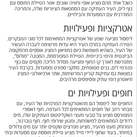
טיסות לחו"ל
כשכל אחד מהם מציע אופי וחוויה שונים: אזור הטיילת התוסס עם
נוף לים, העיר העתיקה עם הסמטאות הציוריות שלה, והמרינה
המודרנית עם המסעדות והבילויים.
מלונות בחו"ל
אטרקציות ופעילויות
Русский
לימסול מציעה שפע של אטרקציות המתאימות לכל סוגי המבקרים.
קרוז
הטירה העתיקה במרכז העיר היא עדות מרשימה לעברה העשיר
של העיר, כשהיא משמשת כיום כמוזיאון המציג אוספים מהתקופה
מגזין אשת
הביזנטית והימי ביניימית. הטיילת המפורסמת, המכונה "מולוס",
מתפרשת לאורך קו החוף ומציעה מסלול הליכה מקסים עם נוף
פנורמי לים, גנים מטופחים, מתקני ספורט ומסעדות. בקרבת העיר
שירות לקוחות
נמצאות גם עתיקות קוריון המרשימות, אתר ארכיאולוגי המציג
תיאטרון רומי עתיק ופסיפסים מרהיבים.
טופס צור קשר
חופים ופעילויות ים
תקנון
החופים של לימסול הם מהאטרקציות המרכזיות של העיר, עם
נגישות
מבחר רחב של חופים המתאימים לכל העדפה. חוף דאסודי
המפורסם מציע צל טבעי מעצי האקליפטוס העתיקים שלו, מים
עקבו אחרינו
רדודים המתאימים למשפחות, ומגוון שירותי חוף. חוף גוברנור,
המרוחק מעט מהעיר, מציע מפרצים שקטים יותר עם מים צלולים
במיוחד, בעוד שחוף ליידי מייל מציע טיילת תוססת עם מסעדות ובתי