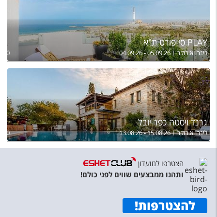
PLAY סי פורט ת"א
לינה וא.בוקר
04.09.26 - 05.09.26
,250
גרנד ויסטה כפר יובל
לינה וא.בוקר
13.08.26 - 15.08.26
,850
הצטרפו למועדון
ותהנו ממבצעים שווים לפני כולם!
להצטרפות
!