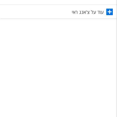
טיסות לחו"ל
עוד על צ'אנג ראי
מלונות בחו"ל
Русский
קרוז
מגזין אשת
שירות לקוחות
טופס צור קשר
תקנון
נגישות
עקבו אחרינו