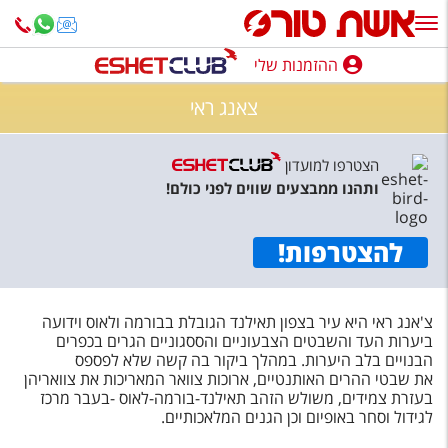
ההזמנות שלי
ההזמנות שלי
צאנג ראי
נופש בארץ
הצטרפו למועדון
חופשה לפי סגנון
ותהנו ממבצעים שווים לפני כולם!
מלונות באילת
להצטרפות
!
טיולים מאורגנים
סגנונות טיול
צ'אנג ראי היא עיר בצפון תאילנד הגובלת בבורמה ולאוס וידועה
חבילות נופש
ביערות העד והשבטים הצבעוניים והססגוניים הגרים בכפרים
הבנויים בלב היערות. במהלך ביקור בה קשה שלא לפספס
הרגע האחרון
את שבטי ההרים האותנטיים, ארוכות צוואר המאריכות את צוואריהן
בעזרת צמידים, משולש הזהב תאילנד-בורמה-לאוס -בעבר מרכז
חבילות בריאות וספא
לגידול וסחר באופיום וכן הגנים המלאכותיים.