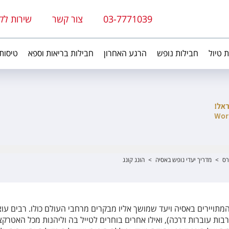
03-7771039
צור קשר
שירות לק
ת טיול
חבילות נופש
הרגע האחרון
חבילות בריאות וספא
טיסות
רס
>
מדריך יעדי נופש באסיה
>
הונג קונג
מתויירים באסיה ויעד שמושך אליו מבקרים מרחבי העולם כולו. רבים עוצ
בות עוברות דרכה), ואילו אחרים בוחרים לטייל בה וליהנות מכל האטרקצ