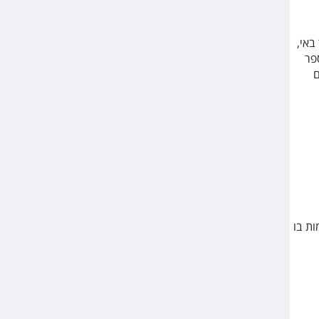
באי,
ספר
ם
ות בו