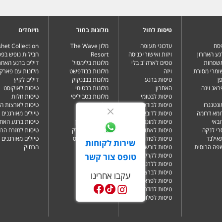
טיסות לחול
מלונות בחול
מיוחדים
פסח
עדכוני תעופה
מלון The Wave
het Collection
גע האחרון
ויזות ואישורי כניסה
Resort
חבילות נופש בפ
משפחות
טסים לארה"ב בלי
מלונות בלימסול
דילים ברגע האחרו
שומרי מסורת
ויזה
מלונות בבודפשט
מלונות עם פארק 
ן
טיסות ברגע
מלונות בבנגקוק
דילים לקיץ
ראג וינה
האחרון
מלונות בבטומי
טיסות לאוקוסט
טיסות לבטומי
מלונות בטביליסי
טיסות זולות
ונטנגרו
טיסות לבודפשט
מלונות בברלין
טיסות לארצות ה
ומא דרומה
טיסות לדובאי
מלונות בדובאי
טיולים מאורגנים 
ובאי
טיסות למונטנגרו
מלונות בלונדון
טיסות ברגע האחר
רי לנקה
טיסות לאתונה
מלונות בניו יורק
טיסות למזרח הרח
תאילנד
טיסות לפודגוריצה
מלונות בפאפוס
טיולים מאורגנים 
שירות לקוחות
שפה הרוסית
טיסות לורשה
הרחוק
טופס צור קשר
טיסות לקרקוב
טיסות ללרנקה
טיסות לברצלונה
עקבו אחרינו
טיסות לפראג
טיסות למדריד
טיסות לסלוניקי