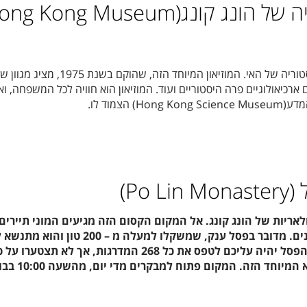
המוזיאון להיסטוריה של הונג קונג( Kong Museum
זוהי דרך מצוינת ללמוד על ההיסטוריה של האי. המוזיאון המיוחד הזה, שהוקם בשנת 1975, מציג מ
ארכיאולוגיים פרה היסטוריים ועוד. המוזיאון הוא חוויה לכל המשפחה, ו
 הצמוד לו.
Po)
לאריות של הונג קונג. אל המקום הקסום הזה מגיעים המוני תיירים
גם לא מעט בודהיסטים מאמינים. מדובר בפסל ענק, שמשקלו למעלה מ – 200 
של 34 מטרים. כדי להגיע אל הפסל יהיה עליכם לטפס את כל 268 המדרגות, אך לא תצטערו ע
לאחר שתראו מקרוב את הפלא המיוחד הזה. המקום פתו