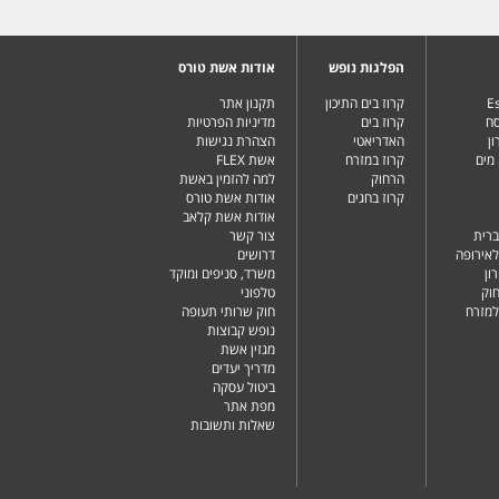
הפלגות נופש
אודות אשת טורס
Es
קרוז בים התיכון
תקנון אתר
סח
קרוז בים
מדיניות הפרטיות
ן
האדריאטי
הצהרת נגישות
מים
קרוז במזרח
אשת FLEX
הרחוק
למה להזמין באשת
קרוז בחגים
אודות אשת טורס
אודות אשת קלאב
ברית
צור קשר
לאירופה
דרושים
ון
משרד, סניפים ומוקד
וק
טלפוני
למזרח
חוק שרותי תעופה
נופש קבוצות
מגזין אשת
מדריך יעדים
ביטול עסקה
מפת אתר
שאלות ותשובות