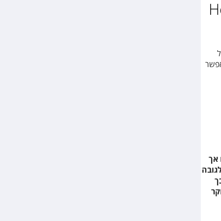
Hong
גוון של
אפשר
 אך
טון והוא מתנשא לגובה
ל כך
ח למבקרים מדי יום, מהשעה 10:00 בבוקר