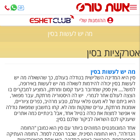
ההזמנות שלי
ההזמנות שלי
מה יש לעשות בסין
נופש בארץ
אטרקציות בסין
חופשה לפי סגנון
מלונות באילת
מה יש לעשות בסין
סין היא המדינה השלישית בגודלה בעולם, כך שהשאלה מה יש
טיולים מאורגנים
לעשות בסין יכולה להידמות לשאלה מה יש לעשות באירופה,
למשל.... אין ספק שמדובר ביעד קסום ומרתק, המציע למבקרים בו
סגנונות טיול
הצצה לעולם אחר לגמרי. יש לה היסטוריה מרתקת, עבר מפואר,
היא ביתם של לא מעט פלאי עולם, טבע מרהיב, כפרים ציוריים,
חבילות נופש
אומנות מרתקת, ערים שוקקות ומה לא. קחו בחשבון שמפאת גודלה
אי אפשר למצות את כולה בטיול אחד, אבל בינתיים כמה אתרים
הרגע האחרון
שיעניקו לכם השראה לביקור שלכם בסין;
אחד המונומנטים המזוהים ביותר עם סין הוא כמובן "החומה
חבילות בריאות וספא
הגדולה", היא החומה הסינית, שכבר הפכה לסמל. החומה העתיקה
והמפורסמת, הפרושה בצפון המדינה, היא אחת מהאטרקציות