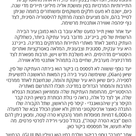
טיסות לחו"ל
התיירותיות המרכזיות בסין ומושכת אליה מיליוני תיירים מדי שנה.
כיום, ישנם לא מעט חלקים משוקמים ומשוחזרים בחומה שניתן
מלונות בחו"ל
לטייל בהם, והם מציעים הצצה מרתקת להיסטוריה הסינית, לצד
נוף יפהפה ואווירה אותנטית מרשימה.
Русский
יעד אחר שאין תייר כמעט שלא עובר בו הוא כמובן עיר הבירה
הרשמית של סין, בייג'ינג. מדובר בעיר עתיקה ביותר, כשחלקה
קרוז
העתיק נחשב לאחד מאתרי התיירות המרתקים במדינה. בייגי'נג
היא עיר ענקית, ססגונית וצבעונית, המלאה באטרקציות ואתרים
מגזין אשת
היסטוריים מדהימים. היא משלבת חדש וישן, תרבות מפוארת לצד
מודרניזציה מערבית, שחיים בה בתמהיל אותנטי מלא אווירה.
שירות לקוחות
יעד נוסף ששווה לא לפספס בו ביקור הוא בירתה העתיקה של סין,
שיאן (Xian), ששימשה כעיר בירה בין המאות הראשונה לתשיעית
טופס צור קשר
לספירה. כיום שיאן היא עיר שוקקת והומה, שנחשבת לאחד ממרכזי
התרבות והמסחר הגדולים במדינה: תוכלו להתרשם מאתריה
ההיסטוריים, מהחומות העתיקות שלה וממוזיאון האמנות הנפלא
תקנון
שלה. אך לצד כל אלה, נראה כי גולת הכותרת בשיאן הינה קבר
הקיסר צ'ין שיהנוואנגדי - קיסר סין הראשון, שתל הקבורה שלו
נגישות
התגלה כאוצר ארכיטקטוני מרתק ולא יאומן הכולל צבא של למעלה
מ-6,000 דמויות מפוסלות חומר (הנקרא טרה קוטה, ומכאן ניתן להם
עקבו אחרינו
השם "צבא הטרה קוטה"), בגודל טבעי וירידה לפרטי פרטים. מה
שלא תעשו, אל תפספסו ביקור כאן.
אתר "חובה" נוסף בביקור שלכם בסין הוא גווילין (GUILIN), הנחשב