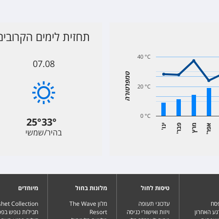
תחזית לימים הקרובים 
40 °C
07.08
טמפרטורה
20 °C
0 °C
25
°
33
°
א
ר
מרץ
פ
ר
י
ו
בהיר/שמשי
'
נ
'
ב
'
פ
טיסות לחול
מלונות בחול
מיוחדים
פסח
עדכוני תעופה
מלון The Wave
het Collection
גע האחרון
ויזות ואישורי כניסה
Resort
חבילות נופש בפ