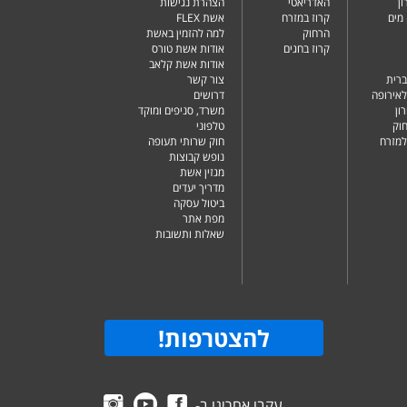
ן
האדריאטי
הצהרת נגישות
מים
קרוז במזרח
אשת FLEX
הרחוק
למה להזמין באשת
קרוז בחגים
אודות אשת טורס
אודות אשת קלאב
ברית
צור קשר
לאירופה
דרושים
ון
משרד, סניפים ומוקד
וק
טלפוני
למזרח
חוק שרותי תעופה
נופש קבוצות
מגזין אשת
מדריך יעדים
ביטול עסקה
מפת אתר
שאלות ותשובות
להצטרפות
!
עקבו אחרינו ב-