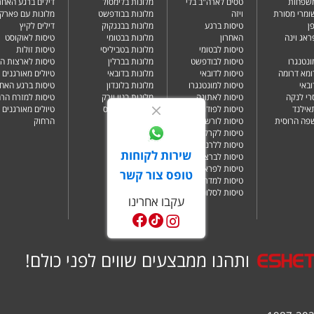
משפחות
טסים לארה"ב בלי
מלונות בלימסול
דילים ברגע האחרו
שומרי מסורת
ויזה
מלונות בבודפשט
מלונות עם פארק 
ן
טיסות ברגע
מלונות בבנגקוק
דילים לקיץ
ראג וינה
האחרון
מלונות בבטומי
טיסות לאוקוסט
טיסות לבטומי
מלונות בטביליסי
טיסות זולות
ונטנגרו
טיסות לבודפשט
מלונות בברלין
טיסות לארצות ה
ומא דרומה
טיסות לדובאי
מלונות בדובאי
טיולים מאורגנים 
ובאי
טיסות למונטנגרו
מלונות בלונדון
טיסות ברגע האחר
רי לנקה
טיסות לאתונה
מלונות בניו יורק
טיסות למזרח הרח
תאילנד
טיסות לפודגוריצה
מלונות בפאפוס
טיולים מאורגנים 
שפה הרוסית
טיסות לורשה
הרחוק
טיסות לקרקוב
טיסות ללרנקה
שירות לקוחות
טיסות לברצלונה
טיסות לפראג
טופס צור קשר
טיסות למדריד
טיסות לסלוניקי
עקבו אחרינו
ותהנו ממבצעים שווים לפני כולם!