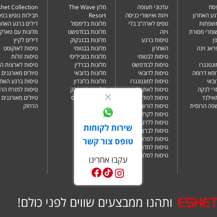
פסח
עדכוני תעופה
מלון The Wave
het Collection
גע האחרון
ויזות ואישורי כניסה
Resort
חבילות נופש בפ
משפחות
טסים לארה"ב בלי
מלונות בלימסול
דילים ברגע האחרו
שומרי מסורת
ויזה
מלונות בבודפשט
מלונות עם פארק 
ן
טיסות ברגע
מלונות בבנגקוק
דילים לקיץ
ראג וינה
האחרון
מלונות בבטומי
טיסות לאוקוסט
טיסות לבטומי
מלונות בטביליסי
טיסות זולות
ונטנגרו
טיסות לבודפשט
מלונות בברלין
טיסות לארצות ה
ומא דרומה
טיסות לדובאי
מלונות בדובאי
טיולים מאורגנים 
ובאי
טיסות למונטנגרו
מלונות בלונדון
טיסות ברגע האחר
רי לנקה
טיסות לאתונה
מלונות בניו יורק
טיסות למזרח הרח
תאילנד
טיסות לפודגוריצה
מלונות בפאפוס
טיולים מאורגנים 
שפה הרוסית
טיסות לורשה
הרחוק
טיסות לקרקוב
טיסות ללרנקה
שירות לקוחות
טיסות לברצלונה
טיסות לפראג
טופס צור קשר
טיסות למדריד
טיסות לסלוניקי
עקבו אחרינו
ותהנו ממבצעים שווים לפני כולם!