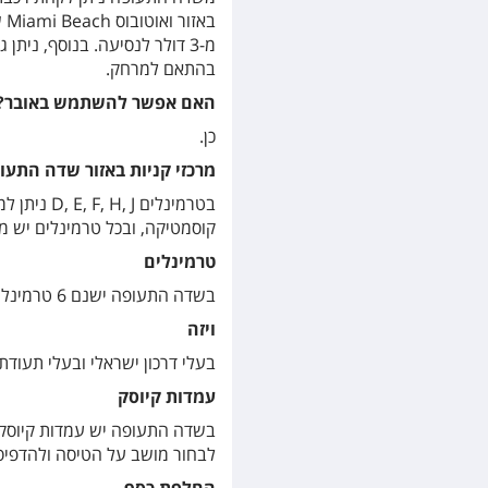
בא
מ-3 דולר לנסיעה. בנוסף, נ
בהתאם למרחק.
האם אפשר להשתמש באובר?
כן.
מרכזי קניות באזור שדה התעו
בטרמינלים
קוסמטיקה, ובכל טרמינלים יש מגו
טרמינלים
בשדה התעופה ישנם 6 טרמינלים: D, E, F, G, H, J, כשטיסות אל על מישראל נוחתות בטרמינל J.
ויזה
בעלי דרכון ישראלי ובעלי תעודת
עמדות קיוסק
בשדה התעופה יש עמדות קיוסק, 
לבחור מושב על הטיסה ולהדפיס כ