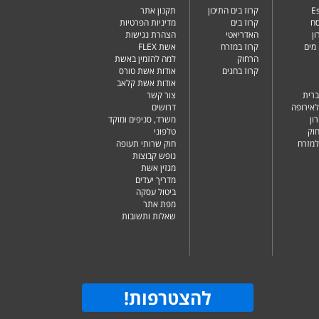
Es
קרוז בים התיכון
תקנון אתר
סח
קרוז בים
מדיניות הפרטיות
ן
האדריאטי
הצהרת נגישות
מים
קרוז במזרח
אשת FLEX
הרחוק
למה להזמין באשת
קרוז בחגים
אודות אשת טורס
אודות אשת קלאב
ברית
צור קשר
לאירופה
דרושים
ון
משרד, סניפים ומוקד
וק
טלפוני
למזרח
חוק שרותי תעופה
נופש קבוצות
מגזין אשת
מדריך יעדים
ביטול עסקה
מפת אתר
שאלות ותשובות
להצטרפות
!