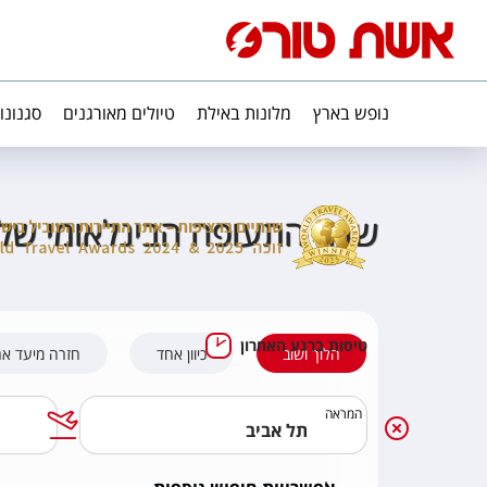
נופש בארץ
מלונות באילת
טיולים מאורגנים
סגנונו
שדה התעופה הבינלאומי של 
טיסות ברגע האחרון
הלוך ושוב
כיוון אחד
חזרה מיעד א
המראה