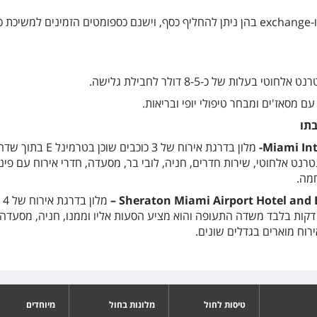
בכל הטרמינלים יש עמדות בנק ו-exchange בהן ניתן להחליף כסף, וישנם כספומטים הזמינים למשיכת
עלות של כ-8-5 דולר לחבילת גלישה.
תו
Miami Int
-
מלון בדרגת אירוח של 3 כוכבים שוכן בטרמינל E בתוך 
נט אלחוטי, שירות חדרים, חניה, לובי בר, מסעדה, חדרי אירוח עם פינ
מה.
Sheraton Miami Airport Hotel and 
–
מלון בדרגת אירוח של 4
קות בלבד משדה התעופה והוא מציע הסעות אליו וממנו, חניה, מסעדה 
ירוח מוארים בגדלים שונים.
טיסות לחול
מלונות בחול
מיוחדים