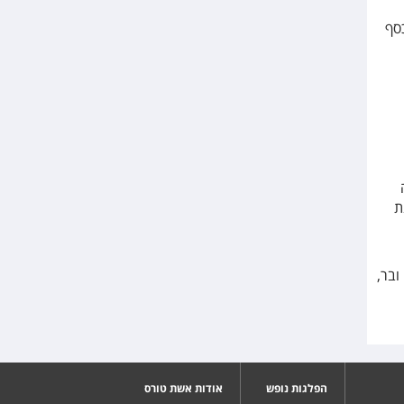
 כסף
שדה
ת
ובר,
הפלגות נופש
אודות אשת טורס