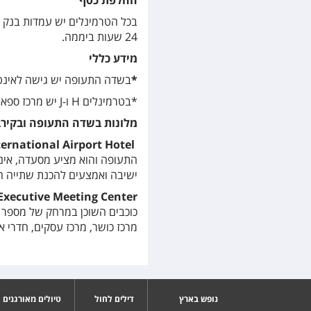
החלפת כסף
24 שעות ביממה.
מידע כללי
*
בשדה התעופה יש גישה לאינטרנט אלחוטי ב
*בטרמינלים H ו-J יש מרכז ספא עם מסאז'ים ומבחר טיפולי יופי ובריאות.
מלונות בשדה התעופה ובקירב
ernational Airport Hotel
התעופה והוא מציע מסעדה, אינטר
ישיבה ואמצעים להכנת שתייה ח
Executive Meeting Center
כוכבים השוכן במרחק של מספר ד
מרכז כושר, מרכז עסקים, חדרי א
נופש בארץ
דילים לחול
טיולים מאורגנים