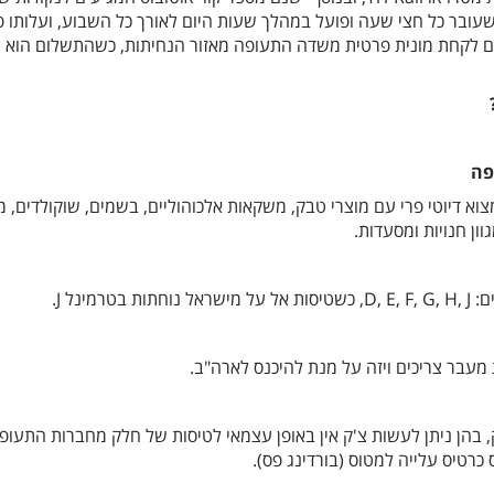
זור ואוטובוס Miami Beach שעובר כל חצי שעה ופועל במהלך שעות היום לאורך כל השבוע, ועלותו
יתן גם לקחת מונית פרטית משדה התעופה מאזור הנחיתות, כשהתשלום הוא
פה
 D, E, F, H, J ניתן למצוא דיוטי פרי עם מוצרי טבק, משקאות אלכוהוליים, בשמים, שוקולדים, 
ון חנויות ומסעדות.
 מעבר צריכים ויזה על מנת להיכנס לארה"ב.
בהן ניתן לעשות צ'ק אין באופן עצמאי לטיסות של חלק מחברות התעופ
רטיס עלייה למטוס (בורדינג פס).