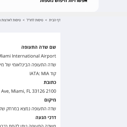
אפשרויות חיפוש נוספות
דף הבית
>
טיסות לחו"ל
>
טיסות לארצות ה
שם שדה התעופה
iami International Airport
שדה התעופה הבינלאומי של מי
קוד IATA: MIA
כתובת
2100 NW 42nd Ave, Miami, FL 33126, ארה"ב
מיקום
שדה התעופה נמצא במרחק של כ-13 ק"מ ממרכז העיר מיאמי, במדינת פלורידה שב
דרכי הגעה