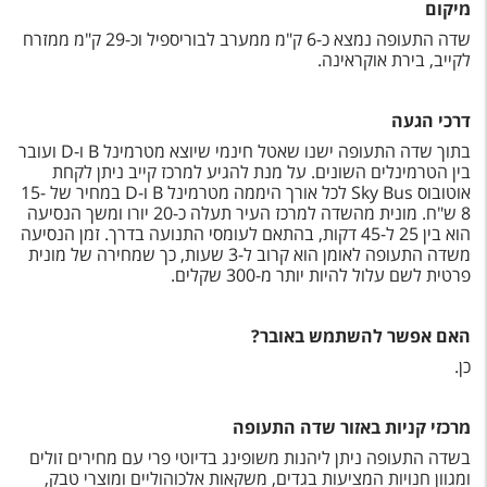
טיסות לחו"ל
מיקום
שדה התעופה נמצא כ-6 ק"מ ממערב לבוריספיל וכ-29 ק"מ ממזרח
מלונות בחו"ל
לקייב, בירת אוקראינה.
Русский
דרכי הגעה
קרוז
בתוך שדה התעופה ישנו שאטל חינמי שיוצא מטרמינל B ו-D
ועובר
בין הטרמינלים השונים. על מנת להגיע למרכז קייב ניתן לקחת
מגזין אשת
אוטובוס
Sky Bus
לכל אורך היממה מטרמינל
B ו-D במחיר של 15-
8 ש"ח. מונית מהשדה למרכז העיר תעלה כ-20 יורו ומשך הנסיעה
הוא בין 25 ל-45 דקות, בהתאם לעומסי התנועה בדרך. זמן הנסיעה
שירות לקוחות
משדה התעופה לאומן הוא קרוב ל-3 שעות, כך שמחירה של מונית
פרטית לשם עלול להיות יותר מ-300 שקלים.
טופס צור קשר
תקנון
האם אפשר להשתמש באובר?
כן.
נגישות
עקבו אחרינו
מרכזי קניות באזור שדה התעופה
בשדה התעופה ניתן ליהנות משופינג בדיוטי פרי עם מחירים זולים
ומגוון חנויות המציעות בגדים, משקאות אלכוהוליים ומוצרי טבק,