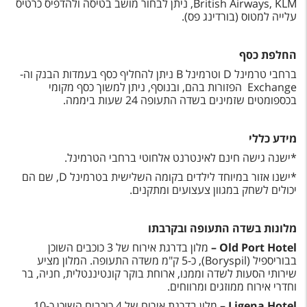
British Airways, KLM, ניתן לבחור מושב בטיסה ולהדפיס כרטיס
עלייה למטוס (בורדינג פס).
החלפת כסף
ברחבי טרמינל D וטרמינל B ניתן להחליף כסף בעמדות הבנק וה-
Exchange הפזורות בהם, ובנוסף, ניתן למשוך כסף מקומי
בכספומטים שזמינים בשדה התעופה 24 שעות ביממה.
מידע כללי
*ישנה גישה חינם לאינטרנט אלחוטי ברחבי הטרמינל.
*ישנו אזור במיוחד לילדים בקומה השלישית בטרמינל D, שם הם
יכולים לשחק במגוון צעצועים ומתקנים.
מלונות בשדה התעופה ובקרבתו
Old Port Hotel
–
מלון בדרגת אירוח של 3 כוכבים השוכן
בבוריספיל (Boryspil), כ-5 ק"מ משדה התעופה. המלון מציע
שירותי הסעות לשדה וממנו, ארוחת בוקר קונטיננטלית, חניה, בר
וחדרי אירוח ממוזגים ומרווחים.
Ligena Hotel
–
מלון בדרגת אירוח של 4 כוכבים השוכן כ-10