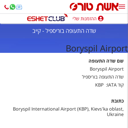
ההזמנות שלי
ההזמנות שלי
שדה התעופה בוריספיל - קייב
נופש בארץ
Boryspil Airport
חופשה לפי סגנון
שם שדה התעופה
מלונות באילת
Boryspil Airport
טיולים מאורגנים
שדה התעופה בוריספיל
קוד IATA: ‏ KBP‏
סגנונות טיול
חבילות נופש
כתובת
הרגע האחרון
Boryspil International Airport (KBP), Kievs'ka oblast,
Ukraine
חבילות בריאות וספא