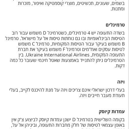
בשמים, שעונים, תכשיטים, מוצרי קוסמטיקה ואיפור, מזכרות
ומתנות.
טרמינלים
בשדה התעופה יש 4 טרמינלים, כשטרמינל D משמש עבור רוב
הטיסות הבינלאומיות ובו גם נוחתות טיסות אל על מישראל. טרמינל
B משמש בעיקר עבור הטיסות המקומיות, טרמינל C משמש
לטיסות עסקים ואח"מים וטרמינל F משמש בעיקר את חברת
התעופה המקומית, Ukraine International Airlines. בין
הטרמינלים ניתן להתנייד באמצעות שאטל חינמי שעובר כל כמה
דקות.
ויזה
בעלי דרכון ישראלי אינם צריכים ויזה על מנת להיכנס לקייב, בעלי
תעודת מעבר חייבים ויזה.
עמדות קיוסק
בקומה השלישית בטרמינל D ישנן עמדות קיוסק לביצוע צ'ק אין
באופן עצמאי לטיסות של חלק מחברות התעופה, וביניהן אל על,