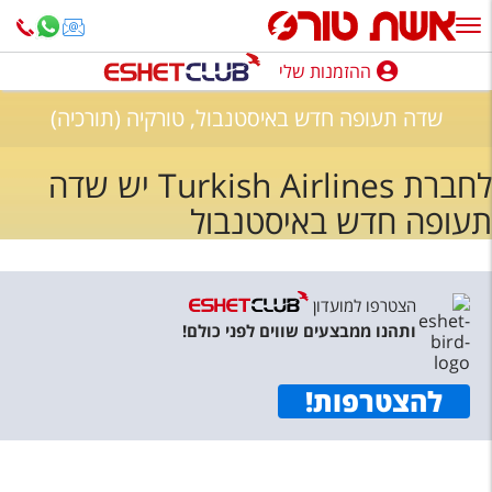
ההזמנות שלי
ההזמנות שלי
שדה תעופה חדש באיסטנבול, טורקיה (תורכיה)
נופש בארץ
לחברת Turkish Airlines יש שדה
חופשה לפי סגנון
תעופה חדש באיסטנבול
מלונות באילת
טיולים מאורגנים
הצטרפו למועדון
סגנונות טיול
ותהנו ממבצעים שווים לפני כולם!
חבילות נופש
להצטרפות
!
הרגע האחרון
חבילות בריאות וספא