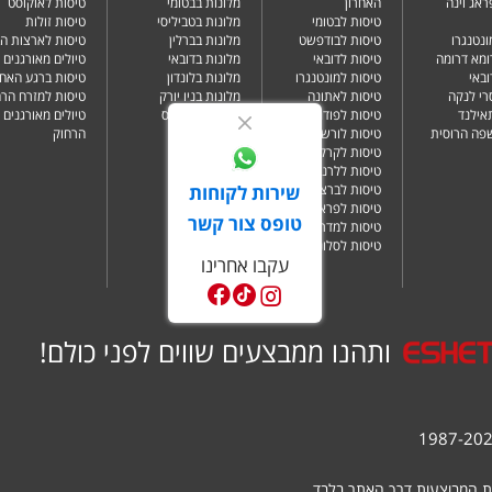
ראג וינה
האחרון
מלונות בבטומי
טיסות לאוקוסט
טיסות לבטומי
מלונות בטביליסי
טיסות זולות
ונטנגרו
טיסות לבודפשט
מלונות בברלין
טיסות לארצות ה
ומא דרומה
טיסות לדובאי
מלונות בדובאי
טיולים מאורגנים 
ובאי
טיסות למונטנגרו
מלונות בלונדון
טיסות ברגע האחר
רי לנקה
טיסות לאתונה
מלונות בניו יורק
טיסות למזרח הרח
תאילנד
טיסות לפודגוריצה
מלונות בפאפוס
טיולים מאורגנים 
שפה הרוסית
טיסות לורשה
הרחוק
טיסות לקרקוב
טיסות ללרנקה
טיסות לברצלונה
שירות לקוחות
טיסות לפראג
טופס צור קשר
טיסות למדריד
טיסות לסלוניקי
עקבו אחרינו
ותהנו ממבצעים שווים לפני כולם!
ת המבוצעות דרך האתר בלבד.