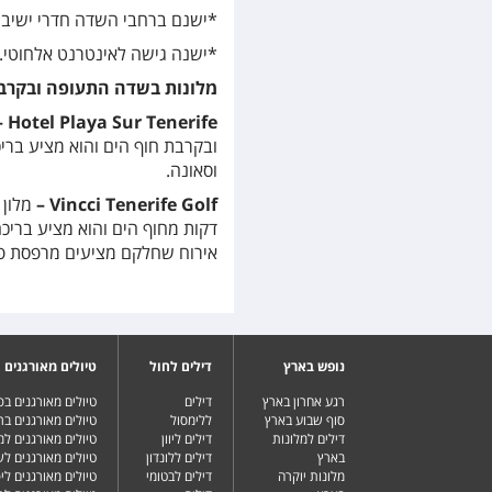
*ישנם ברחבי השדה חדרי ישיבות
*ישנה גישה לאינטרנט אלחוטי.
מלונות בשדה התעופה ובקרב
–
Hotel Playa Sur Tenerife
ובקרבת חוף הים והוא מציע בריכ
וסאונה.
–
Vincci Tenerife Golf
דקות מחוף הים והוא מציע בריכה
אירוח שחלקם מציעים מרפסת פרט
נופש בארץ
דילים לחול
טיולים מאורגנים
רגע אחרון בארץ
דילים
טיולים מאורגנים ב
סוף שבוע בארץ
ללימסול
טיולים מאורגנים בר
דילים למלונות
דילים ליוון
טיולים מאורגנים ל
בארץ
דילים ללונדון
טיולים מאורגנים ל
מלונות יוקרה
דילים לבטומי
טיולים מאורגנים ליפ