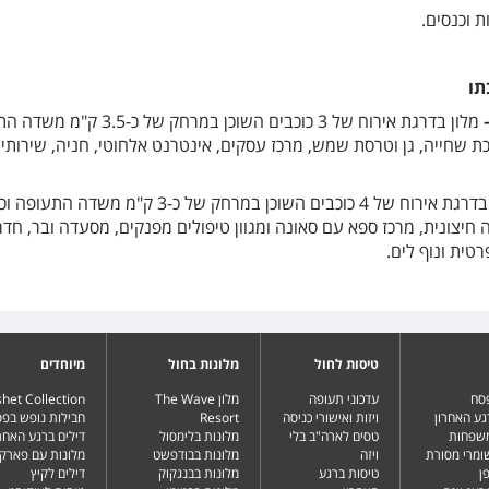
 וכנסים.
תו
מלון בדרגת אירוח של 3 כוכבים השוכן במרחק של כ-5
ת שחייה, גן וטרסת שמש, מרכז עסקים, אינטרנט אלחוטי, חניה, שירותי ע
 חיצונית, מרכז ספא עם סאונה ומגוון טיפולים מפנקים, מסעדה ובר, חדר
ית ונוף לים.
טיסות לחול
מלונות בחול
מיוחדים
פסח
עדכוני תעופה
מלון The Wave
het Collection
גע האחרון
ויזות ואישורי כניסה
Resort
חבילות נופש בפ
משפחות
טסים לארה"ב בלי
מלונות בלימסול
דילים ברגע האחרו
שומרי מסורת
ויזה
מלונות בבודפשט
מלונות עם פארק 
ן
טיסות ברגע
מלונות בבנגקוק
דילים לקיץ