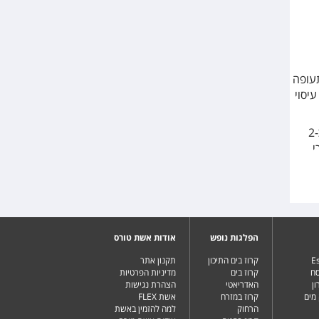
3. ק"מ משדה התעופה
יסוי
מלון בדרגת אירוח של 4 כוכבים השוכן במרחק של כ-3 ק"מ משדה התעופה וכ-2
י
הפלגות נופש
אודות אשת טורס
Es
קרוז בים התיכון
תקנון אתר
סח
קרוז בים
מדיניות הפרטיות
ן
האדריאטי
הצהרת נגישות
מים
קרוז במזרח
אשת FLEX
הרחוק
למה להזמין באשת