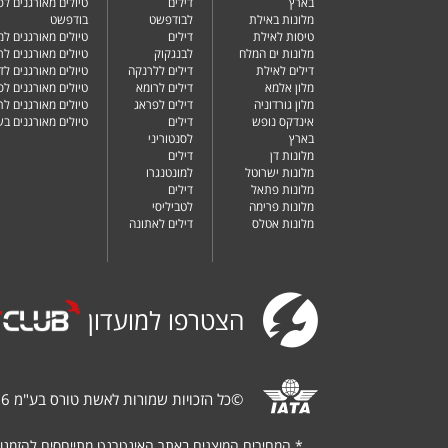
בארץ
דילים
טיולים מאורגנים לפ
מלונות באילת
לבודפשט
בודפשט
טיסות לאילת
דילים
טיולים מאורגנים למ
מלונות ים המלח
לבנגקוק
טיולים מאורגנים לר
דילים לאילת
דילים ללרנקה
טיולים מאורגנים לד
מלון אלמא
דילים לרומא
טיולים מאורגנים לס
מלון גורדוניה
דילים לפראג
טיולים מאורגנים ל
אינדקס נופש
דילים
טיולים מאורגנים ב
בארץ
לסנטוריני
מלונות דן
דילים
מלונות ישרוטל
למונטנגרו
מלונות פתאל
דילים
מלונות פרימה
לטביליסי
מלונות אטלס
דילים לאתונה
הצטרפו למועדון
©
כל הזכויות שמורות לאשת טורס בע"מ 1987-2026
*
המחירים המוצגים באתר האינטרנט מתייחסים להזמנו