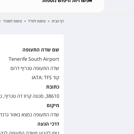
אפשרויות חיפוש נוספות
דף הבית
>
טיסות לחו"ל
>
טיסות לספרד
>
שם שדה התעופה
Tenerife South Airport
שדה התעופה טנריף דרום
קוד IATA: TFS
כתובת
38610, סנטה קרוז דה טנריף, טנריף, האיים הקנריים, ספרד
מיקום
שדה התעופה נמצא באזור גרנדייה דה אבונה בטנריף (Abona
דרכי הגעה
ניתן להגיע משדה התעופה לנקודו