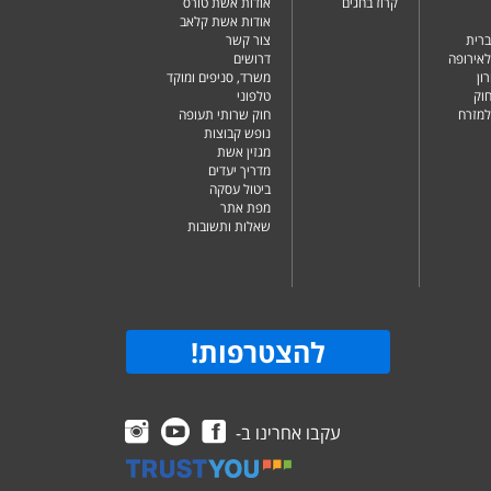
קרוז בחגים
אודות אשת טורס
אודות אשת קלאב
ברית
צור קשר
לאירופה
דרושים
ון
משרד, סניפים ומוקד
וק
טלפוני
למזרח
חוק שרותי תעופה
נופש קבוצות
מגזין אשת
מדריך יעדים
ביטול עסקה
מפת אתר
שאלות ותשובות
להצטרפות
!
עקבו אחרינו ב-