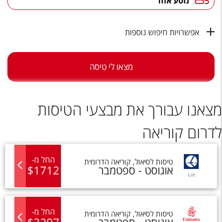
נוסע אחד
טיסות לחו"ל
מלונות בחו"ל
אפשרויות חיפוש נוספות
Русский
קרוז
מצאו לי טיסה
מגזין אשת
מצאנו עבורך את מבצעי הטיסות
שירות לקוחות
לדרום קוריאה
טופס צור קשר
תקנון
החל מ
-
טיסות
ל
סיאול
,
קוריאה הדרומית
אוגוסט - ספטמבר
1712
$
נגישות
Lot
עקבו אחרינו
החל מ
-
טיסות
ל
סיאול
,
קוריאה הדרומית