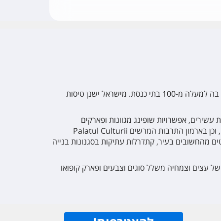
העיר יאסי, או יאשי, היא בירת מחוז מולדובה והעיר הרביעית בגודלה ברומניה, ולאורך ההיסטוריה חיו בה עשרות אלפי יהודים והיו בה למעלה מ-100 בתי כנסת. מישראל ישנן טיסות
ת עשירים, אפשרויות שופינג מגוונות ופארקים
מטופחים. בעיר שוכן בית הכנסת הגדול מהמאה ה-17 שהוא העתיק ביותר ששרד ברומניה ומומלץ לסייר בו ובבית הקברות היהודי, וכן בארמון התרבות המרשים Palatul Culturii
טים מהחשובים בעיר, קתדרלות עתיקות בסגנונות בנייה
ל של עצים וצמחיה משלל סוגים וצבעים ופארק קופואו