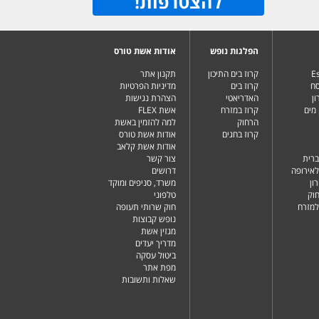
להצטרפות
!
הפלגות נופש
אודות אשת טורס
Es
קרוז בים התיכון
תקנון אתר
סח
קרוז בים
מדיניות הפרטיות
ן
האדריאטי
הצהרת נגישות
מים
קרוז במזרח
אשת FLEX
הרחוק
למה להזמין באשת
קרוז בחגים
אודות אשת טורס
אודות אשת קלאב
ברית
צור קשר
לאירופה
דרושים
ון
משרד, סניפים ומוקד
וק
טלפוני
למזרח
חוק שרותי תעופה
נופש קבוצות
מגזין אשת
מדריך יעדים
ביטול עסקה
מפת אתר
שאלות ותשובות