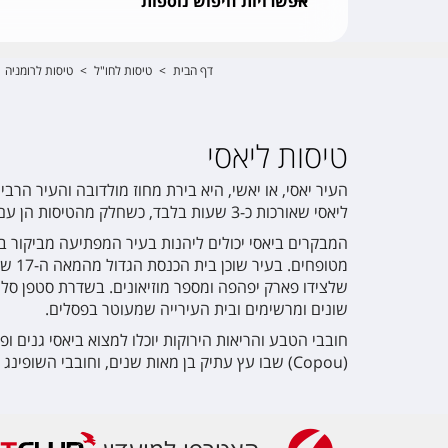
אפשרויות חיפוש נוספות
דף הבית
>
טיסות לחו"ל
>
טיסות לרומניה
טיסות ליאסי
ליאסי שאורכות כ-3 שעות בלבד, כשחלק מהטיסות הן עם חברות תעופה לואו קוסט המציעות מחירי כרטיסים נמוכים במיוחד.
המבקרים ביאסי יכולים ליהנות בעיר המפתיעה מביקור במג
שלצידו פארק יפהפה ומספר מוזיאונים. בשדרת סטפן סל מ
שונים ומרשימים ובית העירייה שמעוטר בפסלים.
חובבי הטבע והריאות הירוקות יוכלו למצוא ביאסי גנים ו
(Copou) שבו עץ עתיק בן מאות שנים, וחובבי השופינג ימצאו בעיר חנויות יד שנייה רבות וקניונים מודרניים.