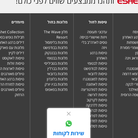
ותהנו ממבצעים שווים לפני כולם!
טיסות לחול
מלונות בחול
מיוחדים
פסח
עדכוני תעופה
מלון The Wave
het Collection
גע האחרון
ויזות ואישורי כניסה
Resort
חבילות נופש בפ
משפחות
טסים לארה"ב בלי
מלונות בלימסול
דילים ברגע האחרו
שומרי מסורת
ויזה
מלונות בבודפשט
מלונות עם פארק 
ן
טיסות ברגע
מלונות בבנגקוק
דילים לקיץ
ראג וינה
האחרון
מלונות בבטומי
טיסות לאוקוסט
טיסות לבטומי
מלונות בטביליסי
טיסות זולות
ונטנגרו
טיסות לבודפשט
מלונות בברלין
טיסות לארצות ה
ומא דרומה
טיסות לדובאי
מלונות בדובאי
טיולים מאורגנים 
ובאי
טיסות למונטנגרו
מלונות בלונדון
טיסות ברגע האחר
רי לנקה
טיסות לאתונה
מלונות בניו יורק
טיסות למזרח הרח
תאילנד
טיסות לפודגוריצה
מלונות בפאפוס
טיולים מאורגנים 
שפה הרוסית
טיסות לורשה
הרחוק
טיסות לקרקוב
טיסות ללרנקה
טיסות לברצלונה
טיסות לפראג
טיסות למדריד
טיסות לסלוניקי
שירות לקוחות