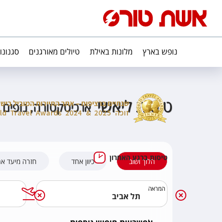
נופש בארץ
מלונות באילת
טיולים מאורגנים
סגנונו
טיסות ליאשי
ארכיטקטורה, נופים ו
טיסות ברגע האחרון
הלוך ושוב
כיוון אחד
חזרה מיעד א
המראה