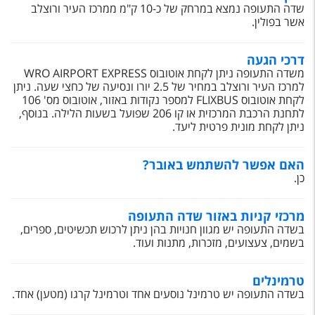
טיסות לחו"ל
שדה התעופה נמצא במרחק של כ-10 ק"מ ממרכז העיר ורוצלב
אשר בפולין.
מלונות בחו"ל
דרכי הגעה
Русский
משדה התעופה ניתן לקחת אוטובוס WRO AIRPORT EXPRESS
למרכז העיר
ורוצלב במחיר של 2.5 יורו ונסיעה של כחצי שעה. ניתן
קרוז
לקחת אוטובוס FLIXBUS
למספר נקודות באזור, אוטובוס מס' 106
לתחנת הרכבת המרכזית או קו 206 שפועל בשעות הלילה. בנוסף,
מגזין אשת
ניתן לקחת מונית פרטית ליעד.
שירות לקוחות
האם אפשר להשתמש באובר?
כן.
טופס צור קשר
תקנון
מרכזי קניות באזור שדה התעופה
בשדה התעופה יש מגוון חנויות בהן ניתן לרכוש תכשיטים, ספרים,
נגישות
בשמים, צעצועים, מזכרות, מתנות ועוד.
עקבו אחרינו
טרמינלים
בשדה התעופה יש טרמינל נוסעים אחד וטרמינל קרגו (מטען) אחד.