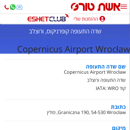
ההזמנות שלי
ההזמנות שלי
שדה התעופה קופרניקוס, ורוצלב
נופש בארץ
Copernicus Airport Wrocław
חופשה לפי סגנון
מלונות באילת
שם שדה התעופה
Copernicus Airport Wrocław
טיולים מאורגנים
שדה התעופה ורוצלב
סגנונות טיול
קוד IATA: WRO
חבילות נופש
כתובת
הרגע האחרון
Graniczna 190, 54-530 Wrocław, פולין
חבילות בריאות וספא
מיקום