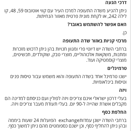
טיסות לחו"ל
דרכי הגעה
ניתן להגיע משדה התעופה למרכז העיר עם קווי אוטובוס 59, 48, קו
מלונות בחו"ל
לילה 242, או לקחת מונית פרטית מאזור הנחיתות.
האם אפשר להשתמש באובר?
Русский
כן.
קרוז
מרכזי קניות באזור שדה התעופה
ברחבי השדה יש דיוטי פרי ומגוון חנויות בהן ניתן לרכוש מזכרות
מגזין אשת
ומתנות, משקאות אלכוהוליים, מוצרי טבק, שוקולדים, תכשיטים,
מוצרי קוסמטיקה ועוד.
שירות לקוחות
טרמינלים
ישנו טרמינל אחד בשדה התעופה והוא משמש עבור טיסות פנים
טופס צור קשר
וטיסות בינלאומיות.
תקנון
ויזה
בעלי דרכון ישראלי אינם צריכים ויזה לפולין ועם כניסתם למדינה הם
נגישות
מקבלים אשרת שהייה ל-90 יום. בעלי תעודת מעבר צריכים ויזה.
החלפת כסף
עקבו אחרינו
ברחבי השדה ישנן עמדותexchange הפועלות 24 שעות ביממה
ובהן ניתן להחליף כסף, וכן ישנם כספומטים מהם ניתן למשוך כסף.