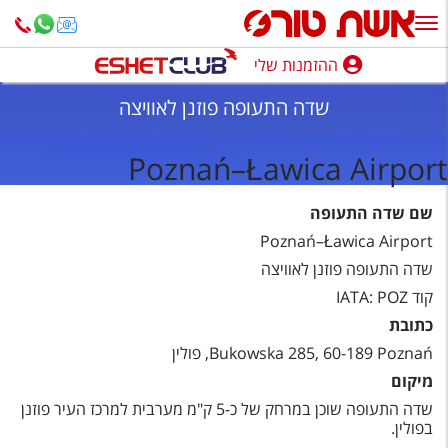
ההזמנות שלי
ההזמנות שלי
שדה התעופה פוזנן לאוויצה
נופש בארץ
Poznań–Ławica Airport
חופשה לפי סגנון
שם שדה התעופה
מלונות באילת
Poznań–Ławica Airport
טיולים מאורגנים
שדה התעופה פוזנן לאוויצה
קוד IATA: POZ
סגנונות טיול
כתובת
חבילות נופש
Bukowska 285, 60-189 Poznań, פולין
הרגע האחרון
מיקום
שדה התעופה שוכן במרחק של כ-5 ק"מ מערבית למרכז העיר פוזנן
חבילות בריאות וספא
בפולין.