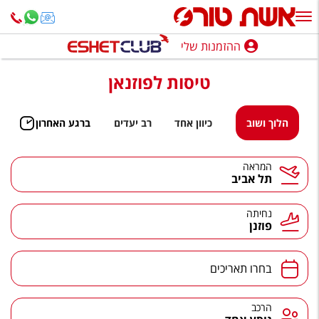
ההזמנות שלי
ההזמנות שלי
טיסות לפוזנאן
נופש בארץ
חופשה לפי סגנון
הלוך ושוב
כיוון אחד
רב יעדים
ברגע האחרון
מלונות באילת
המראה
תל אביב
טיולים מאורגנים
סגנונות טיול
נחיתה
פוזנן
חבילות נופש
הרגע האחרון
בחרו תאריכים
חבילות בריאות וספא
הרכב