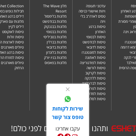
פסח
עדכוני תעופה
מלון The Wave
het Collection
גע האחרון
ויזות ואישורי כניסה
Resort
חבילות נופש בפ
משפחות
טסים לארה"ב בלי
מלונות בלימסול
דילים ברגע האחרו
שומרי מסורת
ויזה
מלונות בבודפשט
מלונות עם פארק 
ן
טיסות ברגע
מלונות בבנגקוק
דילים לקיץ
ראג וינה
האחרון
מלונות בבטומי
טיסות לאוקוסט
טיסות לבטומי
מלונות בטביליסי
טיסות זולות
ונטנגרו
טיסות לבודפשט
מלונות בברלין
טיסות לארצות ה
ומא דרומה
טיסות לדובאי
מלונות בדובאי
טיולים מאורגנים 
ובאי
טיסות למונטנגרו
מלונות בלונדון
טיסות ברגע האחר
רי לנקה
טיסות לאתונה
מלונות בניו יורק
טיסות למזרח הרח
תאילנד
טיסות לפודגוריצה
מלונות בפאפוס
טיולים מאורגנים 
שפה הרוסית
טיסות לורשה
הרחוק
טיסות לקרקוב
טיסות ללרנקה
טיסות לברצלונה
טיסות לפראג
טיסות למדריד
טיסות לסלוניקי
שירות לקוחות
טופס צור קשר
ותהנו ממבצעים שווים לפני כולם!
עקבו אחרינו