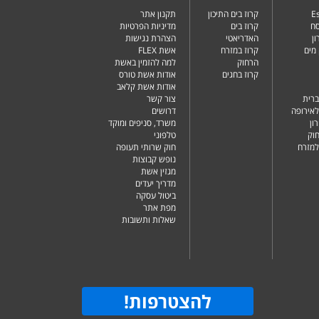
Es
קרוז בים התיכון
תקנון אתר
סח
קרוז בים
מדיניות הפרטיות
ן
האדריאטי
הצהרת נגישות
מים
קרוז במזרח
אשת FLEX
הרחוק
למה להזמין באשת
קרוז בחגים
אודות אשת טורס
אודות אשת קלאב
ברית
צור קשר
לאירופה
דרושים
ון
משרד, סניפים ומוקד
וק
טלפוני
למזרח
חוק שרותי תעופה
נופש קבוצות
מגזין אשת
מדריך יעדים
ביטול עסקה
מפת אתר
שאלות ותשובות
להצטרפות
!