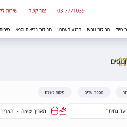
03-7771039
צור קשר
שירות לק
ת טיול
חבילות נופש
הרגע האחרון
חבילות בריאות וספא
טיסות
ונופים
חר
מספר יעדים
טיסות לאילת
-