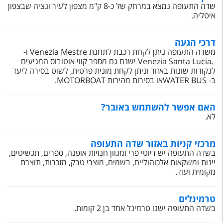
טיסות לחו"ל
שדה התעופה נמצא במרחק של כ-8 ק"מ מצפון לעיר ונציה שבצפון
איטליה.
מלונות בחו"ל
דרכי הגעה
Русский
משדה התעופה ניתן לקחת רכבת לתחנת Venezia Mestre
ו-
.Venezia Santa Lucia
ישנם גם מספר קווי אוטובוס המגיעים
קרוז
לנקודות שונות באזור וניתן לקחת מונית פרטית, לשוט בסירה ליעד
ב-
WATER BUS
או בסירות מהירות
MOTORBOAT
.
מגזין אשת
האם אפשר להשתמש באובר?
שירות לקוחות
לא.
טופס צור קשר
מרכזי קניות באזור שדה התעופה
תקנון
בשדה התעופה יש דיוטי פרי ומגוון חנויות אופנה, ספרים, תכשיטים,
יינות ומשקאות אלכוהוליים, בשמים, מוצרי טבק, מזכרות, תוצרת
נגישות
מקומית ועוד.
עקבו אחרינו
טרמינלים
בשדה התעופה ישנו טרמינל אחד בן 2 קומות.