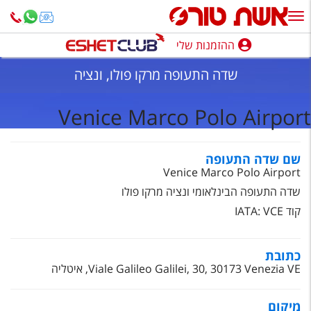
ההזמנות שלי
ההזמנות שלי
שדה התעופה מרקו פולו, ונציה
נופש בארץ
Venice Marco Polo Airport
חופשה לפי סגנון
מלונות באילת
שם שדה התעופה
Venice Marco Polo Airport
טיולים מאורגנים
שדה התעופה הבינלאומי ונציה מרקו פולו
סגנונות טיול
קוד IATA: VCE
חבילות נופש
כתובת
הרגע האחרון
Viale Galileo Galilei, 30, 30173 Venezia VE, איטליה
חבילות בריאות וספא
מיקום