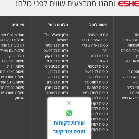
ותהנו ממבצעים שווים לפני כולם!
טיסות לחול
מלונות בחול
מיוחדים
פסח
עדכוני תעופה
מלון The Wave
het Collection
גע האחרון
ויזות ואישורי כניסה
Resort
חבילות נופש בפ
משפחות
טסים לארה"ב בלי
מלונות בלימסול
דילים ברגע האחרו
שומרי מסורת
ויזה
מלונות בבודפשט
מלונות עם פארק 
ן
טיסות ברגע
מלונות בבנגקוק
דילים לקיץ
ראג וינה
האחרון
מלונות בבטומי
טיסות לאוקוסט
טיסות לבטומי
מלונות בטביליסי
טיסות זולות
ונטנגרו
טיסות לבודפשט
מלונות בברלין
טיסות לארצות ה
ומא דרומה
טיסות לדובאי
מלונות בדובאי
טיולים מאורגנים 
ובאי
טיסות למונטנגרו
מלונות בלונדון
טיסות ברגע האחר
רי לנקה
טיסות לאתונה
מלונות בניו יורק
טיסות למזרח הרח
תאילנד
טיסות לפודגוריצה
מלונות בפאפוס
טיולים מאורגנים 
שפה הרוסית
טיסות לורשה
הרחוק
טיסות לקרקוב
טיסות ללרנקה
טיסות לברצלונה
טיסות לפראג
שירות לקוחות
טיסות למדריד
טיסות לסלוניקי
טופס צור קשר