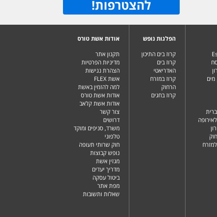
להצטרפות
!
הפלגות נופש
אודות אשת טורס
Es
קרוז בים התיכון
תקנון אתר
סח
קרוז בים
מדיניות הפרטיות
ן
האדריאטי
הצהרת נגישות
מים
קרוז במזרח
אשת FLEX
הרחוק
למה להזמין באשת
קרוז בחגים
אודות אשת טורס
אודות אשת קלאב
ברית
צור קשר
לאירופה
דרושים
ון
משרד, סניפים ומוקד
וק
טלפוני
למזרח
חוק שרותי תעופה
נופש קבוצות
מגזין אשת
מדריך יעדים
ביטול עסקה
מפת אתר
שאלות ותשובות