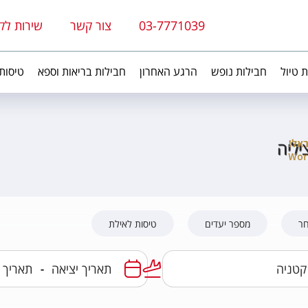
03-7771039
צור קשר
שירות לק
ת טיול
חבילות נופש
הרגע האחרון
חבילות בריאות וספא
טיסות
יליה
חר
מספר יעדים
טיסות לאילת
-