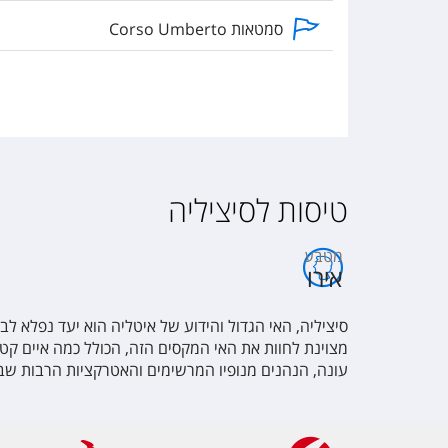
סמטאות Corso Umberto
התיאטרון היווני העתיק
פיאצת דומו
הר אתנה
טיסות לסיציליה
מטבע
אירו
סיציליה, האי הגדול והידוע של איטליה הוא יעד נפלא לב
מצוינת לחוות את האי המקסים הזה, הכולל כמה איים קטנ
עונה, הנהנים מנופיו המרשימים והאטרקציות הרבות שבו