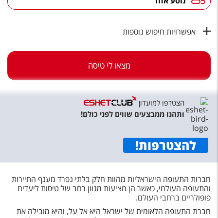
נוסע אחד
טיסות לחו"ל
מלונות בחו"ל
אפשרויות חיפוש נוספות
Русский
קרוז
מצאו לי טיסה
מגזין אשת
הצטרפו למועדון
שירות לקוחות
ותהנו ממבצעים שווים לפני כולם!
טופס צור קשר
להצטרפות
!
תקנון
נגישות
חברות התעופה הישראליות מהוות חלק בלתי נפרד מענף התיירות
והתעופה העולמי, כאשר הן מציעות מגוון רחב של טיסות ליעדים
עקבו אחרינו
פופולריים ברחבי העולם.
חברת התעופה הלאומית של ישראל היא אל על, והיא מובילה את