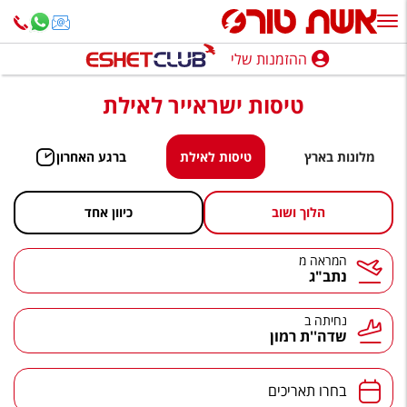
ההזמנות שלי
ההזמנות שלי
טיסות ישראייר לאילת
נופש בארץ
חופשה לפי סגנון
מלונות בארץ
טיסות לאילת
ברגע האחרון
מלונות באילת
הלוך ושוב
כיוון אחד
טיולים מאורגנים
המראה מ
המראה
סגנונות טיול
נתב"ג
חבילות נופש
נחיתה ב
נחיתה
שדה''ת רמון
הרגע האחרון
חבילות בריאות וספא
תאריכים
בחרו תאריכים