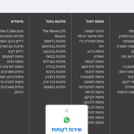
טיסות לחול
מלונות בחול
מיוחדים
פסח
עדכוני תעופה
מלון The Wave
het Collection
גע האחרון
ויזות ואישורי כניסה
Resort
חבילות נופש בפ
משפחות
טסים לארה"ב בלי
מלונות בלימסול
דילים ברגע האחרו
שומרי מסורת
ויזה
מלונות בבודפשט
מלונות עם פארק 
ן
טיסות ברגע
מלונות בבנגקוק
דילים לקיץ
ראג וינה
האחרון
מלונות בבטומי
טיסות לאוקוסט
טיסות לבטומי
מלונות בטביליסי
טיסות זולות
ונטנגרו
טיסות לבודפשט
מלונות בברלין
טיסות לארצות ה
ומא דרומה
טיסות לדובאי
מלונות בדובאי
טיולים מאורגנים 
ובאי
טיסות למונטנגרו
מלונות בלונדון
טיסות ברגע האחר
רי לנקה
טיסות לאתונה
מלונות בניו יורק
טיסות למזרח הרח
תאילנד
טיסות לפודגוריצה
מלונות בפאפוס
טיולים מאורגנים 
שפה הרוסית
טיסות לורשה
הרחוק
טיסות לקרקוב
טיסות ללרנקה
טיסות לברצלונה
טיסות לפראג
טיסות למדריד
טיסות לסלוניקי
שירות לקוחות