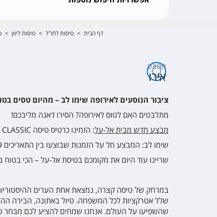
דף הבית
>
טיסות לחו"ל
>
טיסות ליוון
>
ט
מטבע
אירו
ציבור הנוסעים לאירופה שימו לב – מהיום טסים בטו
מתלבטים האם לטוס לאירופה? הסירו דאגה מליבכם!
מבצע חדש מבית אל-על
: הזמינו כרטיס טיסה
CLASSIC
שימו לב
: המבצע חל על הזמנות שבוצעו בין התאריכים 29-19 לפברואר 2020, עבור טיסות אל-אל וסאן דור ישירות לאירופה עד ל-18 בפברואר 2021.
שריינו עוד היום את מקומכם בטיסת אל-על – הכי בטוח ב
במרחק של טיסה קצרה, נמצאת אחת הערים ההיסטוריות ה
שלל אטרקציות לכל המשפחה. טיול באתונה, הבירה ההיס
שהשפיעו על העולם. אנחנו שמחים להציע לכם מבחר טיס