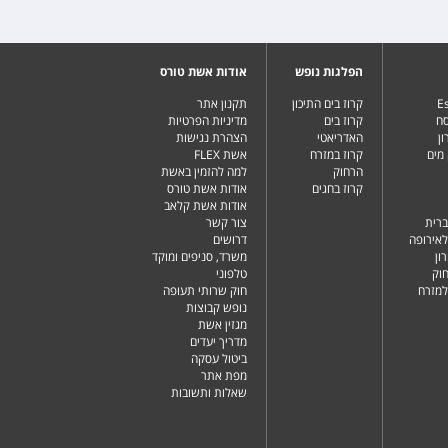
הפלגות נופש
אודות אשת טורס
Es
קרוז בים התיכון
תקנון אתר
סח
קרוז בים
מדיניות הפרטיות
ן
האדריאטי
הצהרת נגישות
מים
קרוז במזרח
אשת FLEX
הרחוק
למה להזמין באשת
קרוז בחגים
אודות אשת טורס
אודות אשת קלאב
ברית
צור קשר
לאירופה
דרושים
ון
משרד, סניפים ומוקד
וק
טלפוני
למזרח
חוק שרותי תעופה
נופש קבוצות
מגזין אשת
מדריך יעדים
ביטול עסקה
מפת אתר
שאלות ותשובות