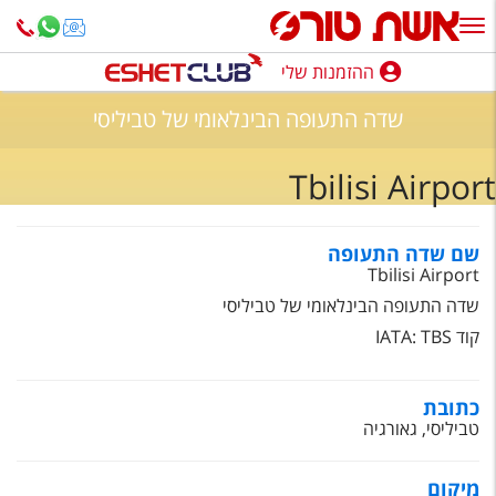
ההזמנות שלי
ההזמנות שלי
שדה התעופה הבינלאומי של טביליסי
נופש בארץ
Tbilisi Airport
חופשה לפי סגנון
מלונות באילת
שם שדה התעופה
Tbilisi Airport
טיולים מאורגנים
שדה התעופה הבינלאומי של טביליסי
סגנונות טיול
קוד IATA: TBS
חבילות נופש
כתובת
הרגע האחרון
טביליסי, גאורגיה
חבילות בריאות וספא
מיקום