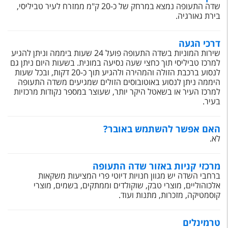
טיסות לחו"ל
שדה התעופה נמצא במרחק של כ-20 ק"מ ממזרח לעיר טביליסי,
בירת גאורגיה.
מלונות בחו"ל
דרכי הגעה
Русский
שירות המוניות בשדה התעופה פועל 24 שעות ביממה וניתן להגיע
למרכז טביליסי תוך כחצי שעה נסיעה במונית. בשעות היום ניתן גם
קרוז
לנסוע ברכבת הזולה והמהירה ולהגיע תוך כ-20 דקות, ובכל שעות
היממה ניתן לנסוע באוטובוסים הזולים שמגיעים משדה התעופה
מגזין אשת
למרכז העיר או בשאטל היקר יותר, שעוצר במספר נקודות מרכזיות
בעיר.
שירות לקוחות
האם אפשר להשתמש באובר?
טופס צור קשר
לא.
תקנון
מרכזי קניות באזור שדה התעופה
נגישות
ברחבי השדה יש מגוון חנויות דיוטי פרי המציעות משקאות
אלכוהוליים, מוצרי טבק, שוקולדים וממתקים, בשמים, מוצרי
קוסמטיקה, מזכרות, מתנות ועוד.
עקבו אחרינו
טרמינלים