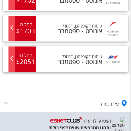
אוגוסט - ספטמבר
1702
$
Lufthansa
החל מ
-
טיסות
ל
קופנהגן
,
דנמרק
אוגוסט - ספטמבר
1703
$
Austrian
Airlines
החל מ
-
טיסות
ל
קופנהגן
,
דנמרק
אוגוסט - ספטמבר
2051
$
Air France
על דנמרק
הצטרפו למועדון
ותהנו ממבצעים שווים לפני כולם!