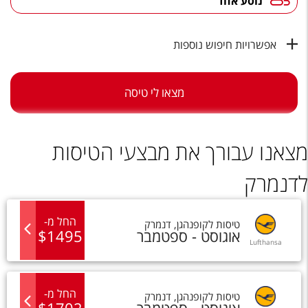
נוסע אחד
טיסות לחו"ל
מלונות בחו"ל
אפשרויות חיפוש נוספות
Русский
קרוז
מצאו לי טיסה
מגזין אשת
מצאנו עבורך את מבצעי הטיסות
שירות לקוחות
לדנמרק
טופס צור קשר
תקנון
החל מ
-
טיסות
ל
קופנהגן
,
דנמרק
אוגוסט - ספטמבר
1495
$
נגישות
Lufthansa
עקבו אחרינו
החל מ
-
טיסות
ל
קופנהגן
,
דנמרק