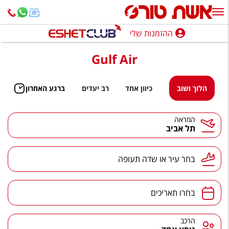
ההזמנות שלי
ההזמנות שלי
Gulf Air
נופש בארץ
חופשה לפי סגנון
הלוך ושוב
כיוון אחד
רב יעדים
ברגע האחרון
מלונות באילת
המראה
תל אביב
טיולים מאורגנים
סגנונות טיול
בחר עיר או שדה תעופה
חבילות נופש
הרגע האחרון
בחרו תאריכים
חבילות בריאות וספא
הרכב