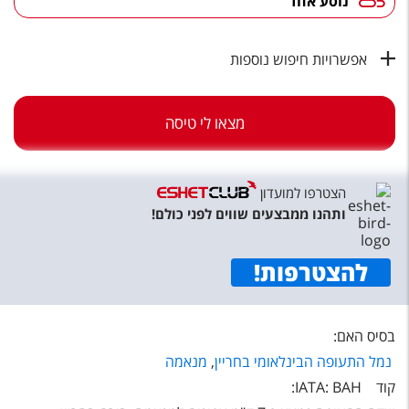
נוסע אחד
טיסות לחו"ל
מלונות בחו"ל
אפשרויות חיפוש נוספות
Русский
קרוז
מצאו לי טיסה
מגזין אשת
הצטרפו למועדון
שירות לקוחות
ותהנו ממבצעים שווים לפני כולם!
טופס צור קשר
להצטרפות
!
תקנון
נגישות
בסיס האם:
עקבו אחרינו
נמל התעופה הבינלאומי בחריין
,
מנאמה
קוד IATA: BAH: