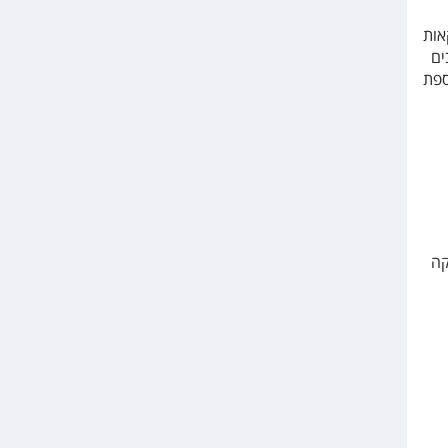
ומשקאות
ים
ספת
קה