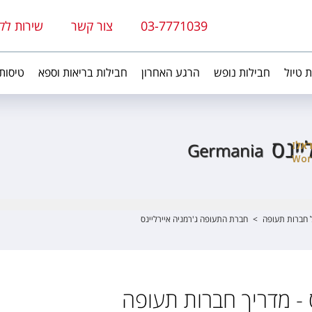
03-7771039
צור קשר
שירות לק
ת טיול
חבילות נופש
הרגע האחרון
חבילות בריאות וספא
טיסות
יינס
Germania
 חברות תעופה
>
חברת התעופה ג'רמניה איירליינס
ס - מדריך חברות תעופה