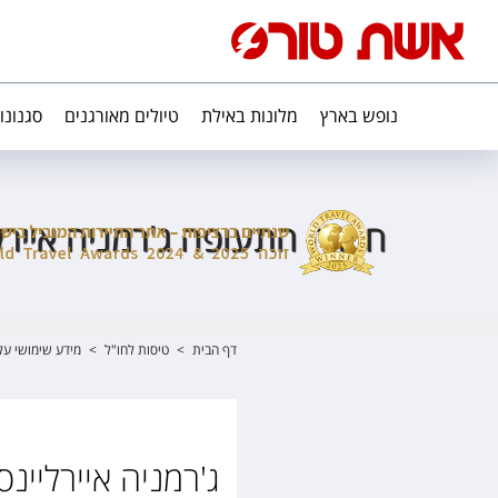
נופש בארץ
מלונות באילת
טיולים מאורגנים
סגנונו
חברת התעופה ג'רמניה איירל
דף הבית
>
טיסות לחו"ל
>
מידע שימושי על
ג'רמניה איירליינ