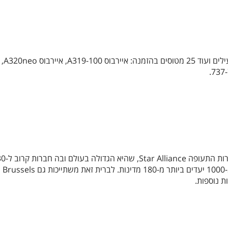
לחברה יש צי של 33 מטוסים פעילים ועוד 25 מטוסים בהזמנה: איירבוס A319-100, איירבוס A320neo,
חברת סוויס הצטרפה לברית חברות התעופה Star Alliance, שהי
חברות תעופה המגיעות ליותר מ-1000 יעדים ביותר מ-180 מדינות. לברית זאת משתייכות גם Brussels