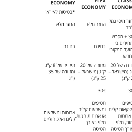
FLEX
CLASS
ECONOMY
ECONOMY
ECONO
*
בטיסות לאיראן
זר מיסי נמל
החזר מלא
החזר מלא
בד
30€ + הפרש
חירים בין
בחינם
בחינם
ועד המקורי
חדש
מזוודה של 20
מזוודה של 20
תיק יד של 8 ק"ג
ג (מישראל –
ק"ג (מישראל –
ומזוודה של 35
)
25 ק"ג)
ק"ג
-
30€
3
יפים
חטיפים
שקאות קלים
ומשקאות קלים
ארוחות ומשקאות
ארוחות
או ארוחות חמות,
קלים ואלכוהוליים
ת, תלוי
תלוי באורך
ורך הטיסה
הטיסה