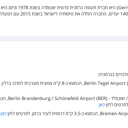
חברת גרמניה איירליינס (Germania) היא חברת תעופה גרמנית פרטית שנוסדה בשנת 1978 וכיום היא
מפעילה טיסות בשירות מלא לכ-140 יעדים. החברה החלה את טיסותיה לישראל ב
כזיים בגרמניה:
שדה התעופה ברלין טגל - Berlin Tegel Airport (TXL), הנמצא כ-8 ק"מ צפונית מערבית למרכז ברלין.
שדה התעופה ברלין ברנדנבורג / שונפלד - rport (BER
כאן
כאן