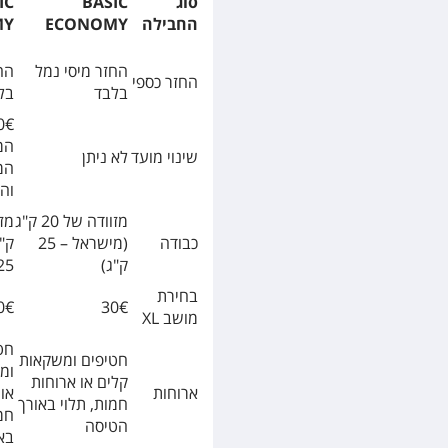
סוג
BASIC
IC
החבילה
ECONOMY
MY
החזר מיסי נמל
הח
החזר כספי
בלבד
בל
המ
שינוי מועד
לא ניתן
המ
וה
מזוודה של 20 ק"ג
כבודה
(מישראל – 25
ק"
ק"ג)
25 ק"ג
בחירת
0€
30€
מושב
XL
חט
חטיפים ומשקאות
ומ
קלים או ארוחות
ארוחות
או 
חמות, תלוי באורך
חמו
הטיסה
בא