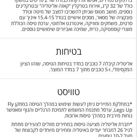
בדלפקים נפרדים, אפשרות לקחת כבודה של 2 פריטים במשקל
כולל של 32 ק"ג, אירוח בטרקלין "קאזה אליטליה" ובטרקלינים
נוספים, מושב מטוס שניתן להשכיבו למצב של מיטה וכולל
פונקציה של מסאז', מסכים אישיים בגודל 15.4-15 אינץ' עם
סרטים, משחקים ומוזיקה, אינטרנט אלחוטי, ערכת טיסה הכוללת
מוצרי קוסמטיקה, כרית, שמיכה ואביזרים שימושיים נוספים.
בטיחות
אליטליה קיבלה 7 כוכבים במדד בטיחות הטיסה, שזהו הציון
המקסימלי, ו-5 כוכבים מתוך 7 במדד המוצר.
טוויסט
*במחלקת התיירים ניתן לעשות שימוש במהלך הטיסה במתקן Fly
Legs Up, ערסל מתנפח המשמש לתמיכת הרגליים והגוף ומאפשר
נוחות מירבית במהלך טיסות ארוכות.
*חברת אליטליה מציעה טיסות במחירים מוזלים לצעירים מתחת
לגיל 26 למבחר יעדים באיטליה ומחירים מיוחדים לקבוצות של
מעל ל-10 נוסעים.