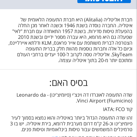
חברת אליטליה (Alitalia) היא חברת התעופה הלאומית של
איטליה. החברה נוסדה בשנת 1946 וכשנה לאחר מכן החלה
בהפעלת טיסות סדירות. בשנת 1957 התאחדה עם חברת "לאי"
שפעלה גם היא מרומא, היא עברה מספר ידיים ובשנת 2010
הצטרפה לברית משותפת עם אייר פראנס, KLM ודלתא איירליינס,
וכיום כל אלה וחברות נוספות מהוות חלק בברית התעופה
SkyTeam. אליטליה טסה לקרוב ל-100 יעדים ברחבי העולם
ומתוכם יותר מ-20 בתוך איטליה עצמה.
בסיס האם:
שדה התעופה לאונרדו דה וינצ'י (פיומיצ'ינו) - Leonardo da
Vinci Airport (Fiumicino).
קוד IATA: FCO
זהו שדה התעופה הגדול ביותר באיטליה והוא נמצא בסמוך לעיר
פיומיצ'ינו וכ-26 ק"מ דרום מערבית לרומא, בירת איטליה. יש בו 3
טרמינלים המשמשים עבור טיסות בינלאומיות וטיסות פנים.