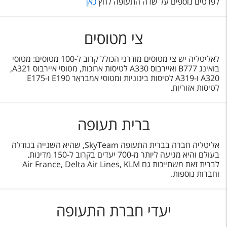
לפרטים נוספים על שדה התעופה לחץ
כאן
צי מטוסים
לאליטליה יש צי מטוסים מודרני הכולל קרוב ל-100 מטוסים: מטוסי
בואינג B777
ואיירבוס
A330
לטיסות ארוכות, מטוסי איירבוס
A321,
ו-
A319
לטיסות בינוניות ומטוסי אמבראֵר
E190
ו-
E175
לטיסות אזוריות.
ברית תעופה
אליטליה חברה בברית התעופה SkyTeam, שהיא השנייה בגודלה
בעולם והיא מגיעה ליותר מ-700 יעדים בקרוב ל-150 מדינות.
לברית זאת משתייכות גם Air France, Delta Air Lines, KLM
וחברות נוספות.
יעדי חברת התעופה