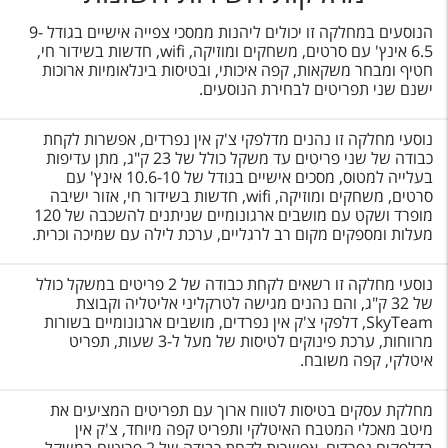
מושב
הנוסעים במחלקה זו יכולים ליהנות ממסכי צפייה אישיים בגודל 9-
6.5 אינץ' עם סרטים, משחקים ומוזיקה, wifi
, חדשות בשידור חי,
חטיף ומבחר משקאות, קפה איכותי, ובטיסות בינלאומיות ארוכות
ישנם שני תפריטים לבחירת הנוסעים.
נוסעי מחלקה זו נהנים מדלפקי צ'ק אין נפרדים, אפשרות לקחת
כבודה של שני פריטים עד משקל כולל של 23 ק"ג, מתן עדיפות
בעלייה למטוס, מסכים אישיים בגודל של 10.6-10 אינץ' עם
סרטים, משחקים ומוזיקה, wifi
, חדשות בשידור חי, אזור ישיבה
מופרד ושקט עם מושבים ארגונומיים שניתנים להשכבה של 120
מעלות ומספקים מקום רב לרגליים, ערכת לילה עם שמיכה וכרית.
נוסעי מחלקה זו רשאים לקחת כבודה של 2 פריטים במשקל כולל
של 32 ק"ג, והם נהנים מגישה לטרקליני אליטליה וקבוצת
SkyTeam
, דלפקי צ'ק אין נפרדים, מושבים ארגונומיים בשורות
מרווחות, ערכת פינוקים לטיסות של מעל ל-3 שעות, תפריט
איטלקי, קפה משובח.
מחלקת עסקים בטיסות לטווח ארוך עם תפריטים המציעים את
מיטב מאכלי המטבח האיטלקי ותפריט קפה מיוחד, צ'ק אין