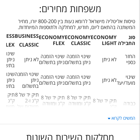
משפחות מחירים:
טיסות אליטליה מישראל לרומא נעות בין 800-200 יורו, מחיר
המשתנה בהתאם ליום, חודש, למחלקה ולתוספות המיוחדות.
INESS
BUSINESS
סוג
ECONOMY
ECONOMY
ECONOMY
החבילה
LIGHT
CLASSIC
FLEX
FLEX
CLASSIC
שינוי ה
החזר
שינוי הזמנה
שינוי הזמנה
לא ניתן
לא ניתן
ניתן
כספי
ניתן בתשלום
ניתן בתשלום
בתשלום
שינוי הזמנה
שינוי ה
שינוי
שינוי הזמנה
שינוי הזמנה
לא ניתן
ניתן
ניתן
מועד/יעד
ניתן בתשלום
ניתן בתשלום
בתשלום
בתשלום
תיק יד של 8
תיק יד של 8
תיק יד של 8
תיק יד של 8
ק"ג ו-2
ק"ג ו-2
כבודה
ק"ג ומזוודה
ק"ג ומזוודה
ק"ג
מזוודות של
מזוודות
של 23 ק"ג
של 23 ק"ג
32 ק"ג
32 ק"ג
המשיכו לקרוא
צבירת
V
V
V
V
V
מיילים
מחלקות השירות השונות
בחירת
ללא
V
V
V
V