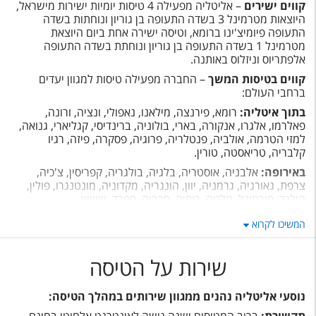
קווים ישירים
– אליטליה מפעילה 4 טיסות יומיות ישירות מישראל,
היוצאות מטרמינל 3 בשדה התעופה בן גוריון ונוחתות בשדה
התעופה פיומיצ'ינו ברומא, וטיסה ישירה אחת ביום היוצאת
מטרמינל 1 בשדה התעופה בן גוריון ונוחתת בשדה התעופה
אלפתריוס וניזלוס באותנה.
קווים בטיסות המשך
– החברה מפעילה טיסות למגוון יעדים
ברחבי העולם:
בתוך איטליה:
רומא, פירנצה, מילאנו, נאפולי, ונציה, ורונה,
פאלרמו, אלגרו, אנקורה, בארי, בולוניה, ברינדיסי, קגליארי, גנואה,
למזי הטרמה, אולביה, פנטלריה, פרוגיה, פסקרה, פיזה, רגיו
קלבריה, טריאסטה, טורין.
באירופה:
אלבניה, אוסטריה, בלגיה, בולגריה, קפריסין, צ'כיה,
צרפת, גאורגיה, גרמניה, יוון, הונגריה, מקדוניה, מונטנגרו, פולין,
הולנד, פורטוגל, מלטה, רוסיה, סרביה, ספרד, שווייץ.
בצפון, מרכז ודרום אמריקה
: ארה"ב, צ'ילה, מקסיקו, ארגנטינה,
המשיכו לקרוא
ברזיל.
במזרח התיכון:
ישראל, איראן, ירדן, לבנון, איחוד האמירויות
שירות על הטיסה
הערביות, אלג'יריה, מרוקו, טוניס, מצרים.
במזרח הרחוק:
הודו, יפן.
נוסעי אליטליה נהנים ממגוון שירותים במהלך הטיסה:
באפריקה:
דרום אפריקה.