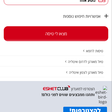
נוסע אחד
טיסות לחו"ל
מלונות בחו"ל
אפשרויות חיפוש נוספות
Русский
קרוז
מצאו לי טיסה
מגזין אשת
טיסות לרומא
שירות לקוחות
טיול מאורגן לדרום איטליה
טופס צור קשר
טיול מאורגן לצפון איטליה
תקנון
נגישות
הצטרפו למועדון
ותהנו ממבצעים שווים לפני כולם!
עקבו אחרינו
להצטרפות
!