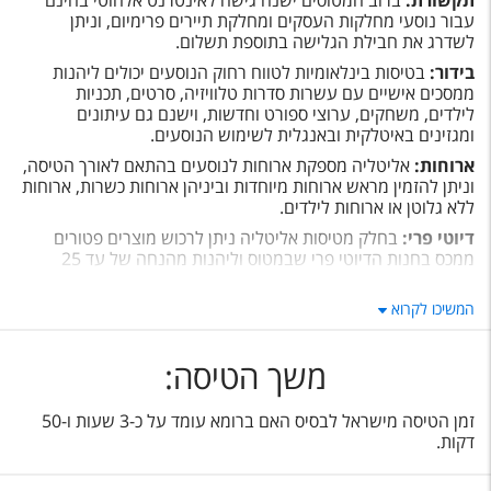
תקשורת:
ברוב המטוסים ישנה גישה לאינטרנט אלחוטי בחינם
עבור נוסעי מחלקות העסקים ומחלקת תיירים פרימיום, וניתן
לשדרג את חבילת הגלישה בתוספת תשלום.
בידור:
בטיסות בינלאומיות לטווח רחוק הנוסעים יכולים ליהנות
ממסכים אישיים עם עשרות סדרות טלוויזיה, סרטים, תכניות
לילדים, משחקים, ערוצי ספורט וחדשות, וישנם גם עיתונים
ומגזינים באיטלקית ובאנגלית לשימוש הנוסעים.
ארוחות:
אליטליה מספקת ארוחות לנוסעים בהתאם לאורך הטיסה,
וניתן להזמין מראש ארוחות מיוחדות וביניהן ארוחות כשרות, ארוחות
ללא גלוטן או ארוחות לילדים.
דיוטי פרי:
בחלק מטיסות אליטליה ניתן לרכוש מוצרים פטורים
ממכס בחנות הדיוטי פרי שבמטוס וליהנות מהנחה של עד 25
אחוזים על מגוון מוצרים יוקרתיים.
המשיכו לקרוא
משך הטיסה:
זמן הטיסה מישראל לבסיס האם ברומא עומד על כ-3 שעות ו-50
דקות.