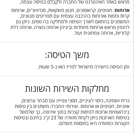
במזרח התיכון:
ישראל, טורקיה, מצרים, מרוקו, טוניסיה, בחריין,
מראש באתר האינטרנט של החברה ולקבלם בטיסה עצמה.
איראן, עירק, ירדן, כווית, לבנון, עומאן, קטאר, ערב הסעודית, סוריה,
ארוחות
: חטיפים, קרואסונים, מגוון משקאות, סנדוויצ'ים, ארוחות
איחוד האמירויות הערביות.
קרות וחמות וארוחות בהרכבה עצמית עם תפריטים מגוונים,
יעדים נוספים:
אוסטרליה, ניו זילנד.
המשתנים בהתאם לאורך הטיסה ולמחלקה בה טסים. ניתן גם
להזמין מראש ארוחות מיוחדות וביניהן ארוחה כשרה, ארוחה דלת
קלוריות, ארוחה צמחונית ועוד.
משך הטיסה:
זמן הטיסה הישירה מישראל לפריז הוא כ-5 שעות.
מחלקות השירות השונות
כרית ושמיכה, כיסוי לעיניים, מסכי צפייה עם מבחר ערוצים,
אוזניות, חטיפים או ארוחות. שירותי החברה משתנים בין טיסות
בינלאומיות ארוכות לטיסות קצרות בתוך אירופה, כך שלמשל
בטיסות הארוכות ניתן לקחת מזוודה של 23 ק"ג בחינם ובטיסות
הקצרות המזוודה היא בתוספת תשלום.