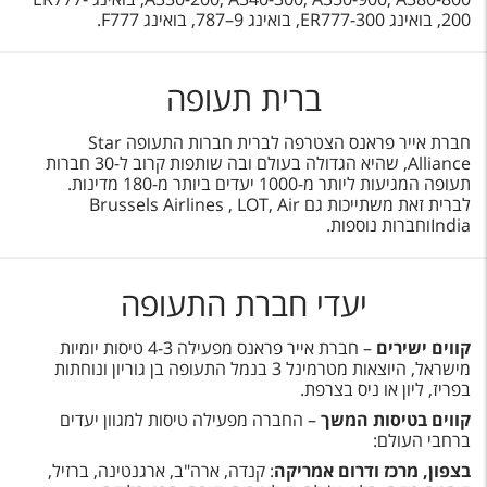
200, בואינג ER777-300, בואינג 9–787, בואינג F777.
ברית תעופה
חברת אייר פראנס הצטרפה לברית חברות התעופה Star
Alliance, שהיא הגדולה בעולם ובה שותפות קרוב ל-30 חברות
תעופה המגיעות ליותר מ-1000 יעדים ביותר מ-180 מדינות.
לברית זאת משתייכות גם Brussels Airlines , LOT, Air
Indiaוחברות נוספות.
יעדי חברת התעופה
קווים ישירים
– חברת אייר פראנס מפעילה 4-3 טיסות יומיות
מישראל, היוצאות מטרמינל 3 בנמל התעופה בן גוריון ונוחתות
בפריז, ליון או ניס בצרפת.
קווים בטיסות המשך
– החברה מפעילה טיסות למגוון יעדים
ברחבי העולם:
בצפון, מרכז ודרום אמריקה
: קנדה, ארה"ב, ארגנטינה, ברזיל,