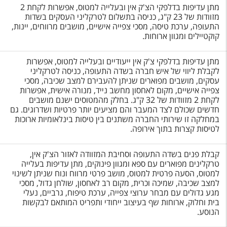
מתן עדיפות בדלפקי הצ'ק אין ובעלייה למטוס, אפשרות לקחת 2
מזוודות של 23 ק"ג, כניסה בתשלום לטרקליני העסקים בשדות
התעופה, ערכת טיסה, מסכי צפייה אישיים, מושבים מרווחים, יינות,
קוקטיילים ומגוון ארוחות.
מתן עדיפות בדלפקי צ'ק אין ייעודיים ובעלייה למטוס, אפשרות
לקבלת ליווי של איש חברה בשדה התעופה, כניסה לטרקליני
עסקים, מושבים מפוארים שניתן להעבירם למצב שכיבה, מסכי
צפייה אישיים, מקום לאחסון מחשב נייד, מנורה אישית, אפשרות
לקחת 2 מזוודות של 32 ק"ג. בחלק מהמטוסים ישנם מושבים
חדשים שכולם לצד המעבר והם מציעים יותר פרטיות ושדרוגים. גם
במחלקה זו שירותי החברה משתנים בין טיסות בינלאומיות ארוכות
לטיסות קצרות בתוך אירופה.
קבלת פנים בשדה התעופה וסחיבת המזוודה לאזור הצ'ק אין,
טרקלינים מפוארים עם ספא ומגוון פינוקים, מתן עדיפות בעלייה
למטוס, הסעה פרטית למטוס, מושב פרטי מרווח ונוח שניתן לשינוי
למצב שכיבה, שמיכה וכרית, מקום רב לאחסון, שולחן גדול, מסכי
מגע גדולים עם מבחר ערוצי צפייה, ערכת טיפוח, גרביים, נעלי
בית וחלוק, ארוחות שף בעיצוב ייחודי ותפריט המותאם לבקשות
הנוסע.