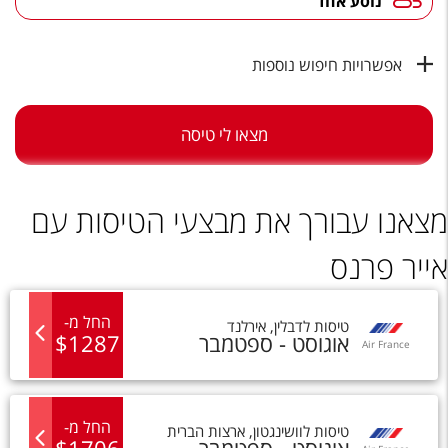
נוסע אחד
טיסות לחו"ל
מלונות בחו"ל
אפשרויות חיפוש נוספות
Русский
קרוז
מצאו לי טיסה
מגזין אשת
מצאנו עבורך את מבצעי הטיסות עם
שירות לקוחות
אייר פרנס
טופס צור קשר
תקנון
החל מ
-
טיסות
ל
דבלין
,
אירלנד
אוגוסט - ספטמבר
1287
$
נגישות
Air France
עקבו אחרינו
החל מ
-
טיסות
ל
וושינגטון
,
ארצות הברית