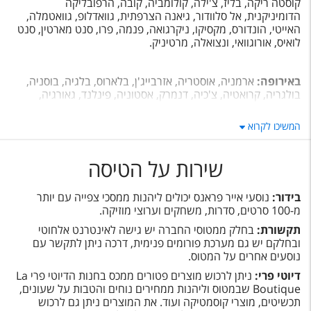
קוסטה ריקה, בליז, צ'ילה, קולומביה, קובה, הרפובליקה
הדומיניקנית, אל סלוודור, גיאנה הצרפתית, גוואדלופ, גוואטמלה,
האייטי, הונדורס, מקסיקו, ניקרגואה, פנמה, פרו, סנט מארטין, סנט
לואיס, אורוגוואי, ונצואלה, מרטיניק.
באירופה:
ארמניה, אוסטריה, אזרבייג'ן, בלארוס, בלגיה, בוסניה,
בולגריה, קרואטיה, צ'כיה, דנמרק, אסטוניה, פינלנד, גאורגיה,
גרמניה, יוון, הונגריה, אירלנד, איטליה, קזחסטן, לטביה, ליטא,
לוקסמבורג, מקדוניה, מלטה, מונטנגרו, הולנד, נורווגיה, פולין,
המשיכו לקרוא
פורטוגל, רומניה, רוסיה, סרביה, סלובקיה, סלובניה, ספרד, שוודיה,
שווייץ, אוקראינה, אנגליה.
שירות על הטיסה
באפריקה:
אלג'יריה, אנגולה, בנין, בוטסואנה, בורקינה פאסו,
קמרון, הרפובליקה המרכז-אפריקאית, צ'אד, קומורו, קונגו, חוף
השנהב, ג'יבוטי, גינאה המשוונית, גבון, גאנה, גינאה, קניה,
בידור:
נוסעי אייר פראנס יכולים ליהנות ממסכי צפייה עם יותר
ליבריה, מדגסקר, מאלי, מאוריטניה, מאוריציוס, איי מיוט, איי סיישל,
מ-100 סרטים, סדרות, משחקים וערוצי מוזיקה.
מוזמביק, נמיביה, ניגריה, סנגל, סיירה לאון, דרום אפריקה, טוגו,
תקשורת:
בחלק ממטוסי החברה יש גישה לאינטרנט אלחוטי
זימבבואה.
ובחלקם יש גם מערכת פורומים פנימית, דרכה ניתן לתקשר עם
במזרח הרחוק:
קמבודיה, סין, הונג קונג, טאיוואן, הפולינזיה
נוסעים אחרים על המטוס.
הצרפתית, הודו, אינדונזיה, יפן, לאוס, מלזיה, בורמה, פקיסטן,
דיוטי פרי:
ניתן לרכוש מוצרים פטורים ממכס בחנות הדיוטי פרי La
הפיליפינים, סינגפור, קוריאה הדרומית, סרי לנקה, תאילנד,
Boutique
שבמטוס וליהנות ממחירים נוחים והטבות על שעונים,
וייטנאם.
תכשיטים, מוצרי קוסמטיקה ועוד. את המוצרים ניתן גם לרכוש