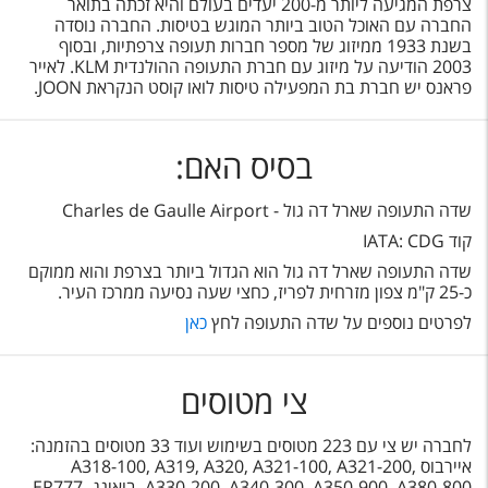
צרפת המגיעה ליותר מ-200 יעדים בעולם והיא זכתה בתואר
החברה עם האוכל הטוב ביותר המוגש בטיסות. החברה נוסדה
בשנת 1933 ממיזוג של מספר חברות תעופה צרפתיות, ובסוף
2003 הודיעה על מיזוג עם חברת התעופה ההולנדית KLM. לאייר
פראנס יש חברת בת המפעילה טיסות לואו קוסט הנקראת JOON.
בסיס האם:
שדה התעופה שארל דה גול - Charles de Gaulle Airport
קוד IATA: CDG
שדה התעופה שארל דה גול הוא הגדול ביותר בצרפת והוא ממוקם
כ-25 ק"מ צפון מזרחית לפריז, כחצי שעה נסיעה ממרכז העיר.
לפרטים נוספים על שדה התעופה לחץ
כאן
צי מטוסים
לחברה יש צי עם 223 מטוסים בשימוש ועוד 33 מטוסים בהזמנה:
איירבוס A318-100, A319, A320, A321-100, A321-200,
A330-200, A340-300, A350-900, A380-800, בואינג ER777-