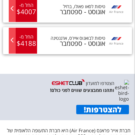
החל מ
-
טיסות
ל
סאו פאולו
,
ברזיל
אוגוסט - ספטמבר
4007
$
Air France
החל מ
-
טיסות
ל
בואנוס איירס
,
ארגנטינה
אוגוסט - ספטמבר
4188
$
Air France
הצטרפו למועדון
ותהנו ממבצעים שווים לפני כולם!
להצטרפות
!
חברת אייר פראנס (Air France) היא חברת התעופה הלאומית של