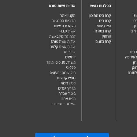
הפלגות נופש
אודות אשת טורס
Es
קרוז בים התיכון
תקנון אתר
סח
קרוז בים
מדיניות הפרטיות
ן
האדריאטי
הצהרת נגישות
מים
קרוז במזרח
אשת FLEX
הרחוק
למה להזמין באשת
קרוז בחגים
אודות אשת טורס
אודות אשת קלאב
ברית
צור קשר
לאירופה
דרושים
ון
משרד, סניפים ומוקד
וק
טלפוני
למזרח
חוק שרותי תעופה
נופש קבוצות
מגזין אשת
מדריך יעדים
ביטול עסקה
מפת אתר
שאלות ותשובות