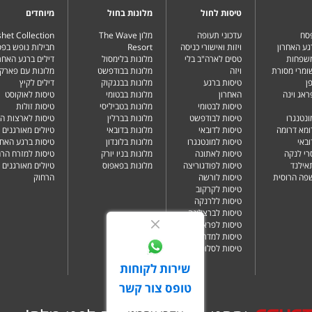
טיסות לחול
מלונות בחול
מיוחדים
פסח
עדכוני תעופה
מלון The Wave
het Collection
גע האחרון
ויזות ואישורי כניסה
Resort
חבילות נופש בפ
משפחות
טסים לארה"ב בלי
מלונות בלימסול
דילים ברגע האחרו
שומרי מסורת
ויזה
מלונות בבודפשט
מלונות עם פארק 
ן
טיסות ברגע
מלונות בבנגקוק
דילים לקיץ
ראג וינה
האחרון
מלונות בבטומי
טיסות לאוקוסט
טיסות לבטומי
מלונות בטביליסי
טיסות זולות
ונטנגרו
טיסות לבודפשט
מלונות בברלין
טיסות לארצות ה
ומא דרומה
טיסות לדובאי
מלונות בדובאי
טיולים מאורגנים 
ובאי
טיסות למונטנגרו
מלונות בלונדון
טיסות ברגע האחר
רי לנקה
טיסות לאתונה
מלונות בניו יורק
טיסות למזרח הרח
תאילנד
טיסות לפודגוריצה
מלונות בפאפוס
טיולים מאורגנים 
שפה הרוסית
טיסות לורשה
הרחוק
טיסות לקרקוב
טיסות ללרנקה
טיסות לברצלונה
טיסות לפראג
טיסות למדריד
טיסות לסלוניקי
שירות לקוחות
טופס צור קשר