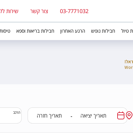
03-7771032
צור קשר
שירות לק
ת טיול
חבילות נופש
הרגע האחרון
חבילות בריאות וספא
טיסות
הרכב
-