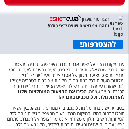
טיסות לחו"ל
מלונות בחו"ל
הצטרפו למועדון
Русский
ותהנו ממבצעים שווים לפני כולם!
קרוז
להצטרפות
!
מגזין אשת
עם מיקום נהדר על שפת אגם הכנרת היפהפה, טבריה מושכת
שירות לקוחות
אליה בכל שנה אלפי תיירים ומבקרים. העיר נחשבת ליעד תיירותי
מוביל ותוסס, מציעה מגוון של אטרקציות ופעילויות לכל גיל,
טופס צור קשר
ומלונות מעולים בכל רמת מחיר. מלונות 3 כוכבים בטבריה יעניקו
לכם שהות נעימה ונוחה, בשילוב שפע הטיולים והבילויים סביב
תקנון
הכנרת ובעיר עצמה.
הכירו את ההצעות המומלצות שלנו
להזמנת מלונות 3 כוכבים בטבריה!
נגישות
בטבריה יש מבחר מלונות 3 כוכבים, למגוון סוגי נופש. בין השאר,
עקבו אחרינו
תוכלו לבחור במלון במיקום מרכזי בעיר המאפשר גישה נוחה לכל
המקומות היפים, מלון משפחתי ואינטימי הצופה אל הכנרת, מתחם
נופש עם חוות יענים ופעילויות רבות לילדים, מלון מעוצב בלב