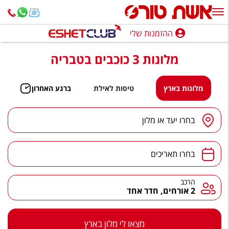
ההזמנות שלי
ההזמנות שלי
מלונות 3 כוכבים בטבריה
נופש בארץ
חופשה לפי סגנון
מלונות בארץ
טיסות לאילת
ברגע האחרון
מלונות באילת
יעד
/
מלון
בחרו יעד או מלון
טיולים מאורגנים
תאריכים
סגנונות טיול
בחרו תאריכים
חבילות נופש
הרכב
הרכב
2 אורחים, חדר אחד
הרגע האחרון
חבילות בריאות וספא
מצאו לי מלון בארץ