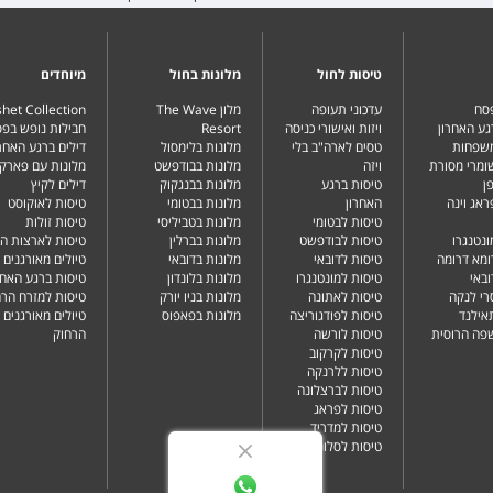
טיסות לחול
מלונות בחול
מיוחדים
פסח
עדכוני תעופה
מלון The Wave
het Collection
גע האחרון
ויזות ואישורי כניסה
Resort
חבילות נופש בפ
משפחות
טסים לארה"ב בלי
מלונות בלימסול
דילים ברגע האחרו
שומרי מסורת
ויזה
מלונות בבודפשט
מלונות עם פארק 
ן
טיסות ברגע
מלונות בבנגקוק
דילים לקיץ
ראג וינה
האחרון
מלונות בבטומי
טיסות לאוקוסט
טיסות לבטומי
מלונות בטביליסי
טיסות זולות
ונטנגרו
טיסות לבודפשט
מלונות בברלין
טיסות לארצות ה
ומא דרומה
טיסות לדובאי
מלונות בדובאי
טיולים מאורגנים 
ובאי
טיסות למונטנגרו
מלונות בלונדון
טיסות ברגע האחר
רי לנקה
טיסות לאתונה
מלונות בניו יורק
טיסות למזרח הרח
תאילנד
טיסות לפודגוריצה
מלונות בפאפוס
טיולים מאורגנים 
שפה הרוסית
טיסות לורשה
הרחוק
טיסות לקרקוב
טיסות ללרנקה
טיסות לברצלונה
טיסות לפראג
טיסות למדריד
טיסות לסלוניקי