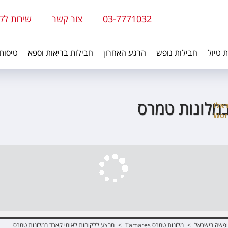
03-7771032
צור קשר
שירות לק
ת טיול
חבילות נופש
הרגע האחרון
חבילות בריאות וספא
טיסות
במלונות טמרס
פשה בישראל
>
מלונות טמרס Tamares
>
מבצע ללקוחות לאומי קארד במלונות טמרס