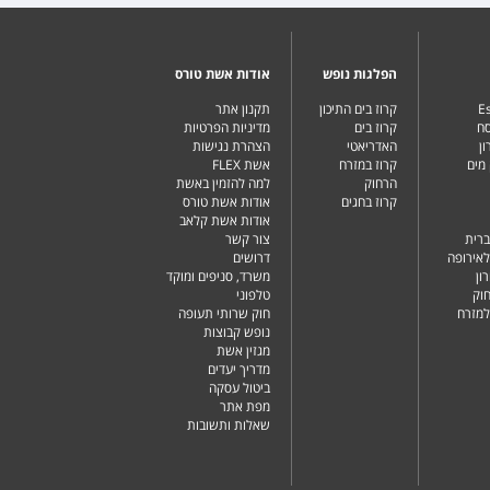
הפלגות נופש
אודות אשת טורס
Es
קרוז בים התיכון
תקנון אתר
סח
קרוז בים
מדיניות הפרטיות
ן
האדריאטי
הצהרת נגישות
מים
קרוז במזרח
אשת FLEX
הרחוק
למה להזמין באשת
קרוז בחגים
אודות אשת טורס
אודות אשת קלאב
ברית
צור קשר
לאירופה
דרושים
ון
משרד, סניפים ומוקד
וק
טלפוני
למזרח
חוק שרותי תעופה
נופש קבוצות
מגזין אשת
מדריך יעדים
ביטול עסקה
מפת אתר
שאלות ותשובות