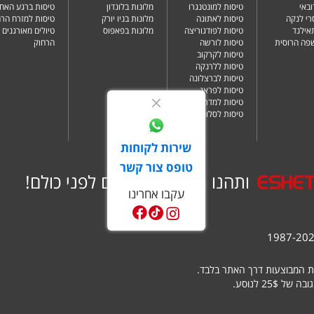
ובאי
טיסות למונטנגרו
מלונות בלונדון
טיסות ברגע האחר
רי לנקה
טיסות לאתונה
מלונות בניו יורק
טיסות למזרח הרח
תאילנד
טיסות לפודגוריצה
מלונות בפאפוס
טיולים מאורגנים 
שפה הרוסית
טיסות לורשה
הרחוק
טיסות לקרקוב
טיסות ללרנקה
טיסות לברצלונה
טיסות לפראג
טיסות למדריד
טיסות לסלוניקי
שירות לקוחות
טופס צור קשר
ותהנו ממבצעים שווים לפני כולם!
עקבו אחרינו
ת המבוצעות דרך האתר בלבד.
25 לנוסע.