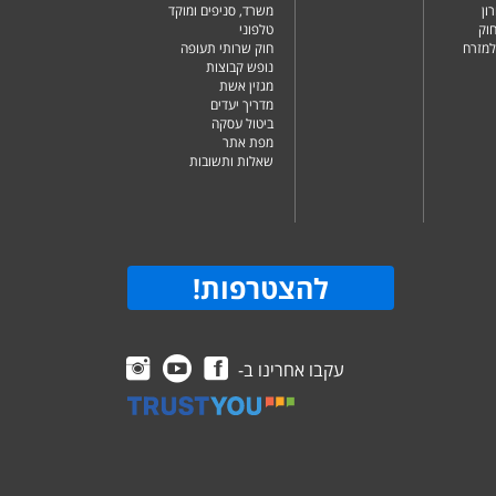
ון
משרד, סניפים ומוקד
וק
טלפוני
למזרח
חוק שרותי תעופה
נופש קבוצות
מגזין אשת
מדריך יעדים
ביטול עסקה
מפת אתר
שאלות ותשובות
להצטרפות
!
עקבו אחרינו ב-