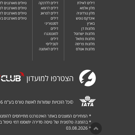
דילים לאילת
דילים ללרנקה
טיולים מאורגנים לד
מלון אלמא
דילים לרומא
טיולים מאורגנים לס
מלון גורדוניה
דילים לפראג
טיולים מאורגנים ל
אינדקס נופש
דילים
טיולים מאורגנים ב
בארץ
לסנטוריני
מלונות דן
דילים
מלונות ישרוטל
למונטנגרו
מלונות פתאל
דילים
מלונות פרימה
לטביליסי
מלונות אטלס
דילים לאתונה
הצטרפו למועדון
©
כל הזכויות שמורות לאשת טורס בע"מ 1987-2026
*
המחירים המוצגים באתר האינטרנט מתייחסים להזמנו
*
בהזמנה טלפונית של טיסה סדירה יתווספו דמי טיפול בגובה של $
03.08.2026
*