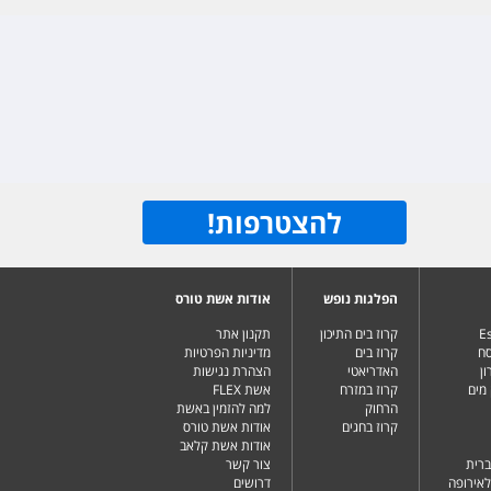
להצטרפות
!
הפלגות נופש
אודות אשת טורס
Es
קרוז בים התיכון
תקנון אתר
סח
קרוז בים
מדיניות הפרטיות
ן
האדריאטי
הצהרת נגישות
מים
קרוז במזרח
אשת FLEX
הרחוק
למה להזמין באשת
קרוז בחגים
אודות אשת טורס
אודות אשת קלאב
ברית
צור קשר
לאירופה
דרושים