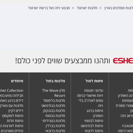
ונות מומלצים בארץ
>
מלונות ישרוטל
>
מבצעי ויזה כאל ברשת ישרוטל
ותהנו ממבצעים שווים לפני כולם!
טיסות לחול
מלונות בחול
מיוחדים
פסח
עדכוני תעופה
מלון The Wave
het Collection
גע האחרון
ויזות ואישורי כניסה
Resort
חבילות נופש בפ
משפחות
טסים לארה"ב בלי
מלונות בלימסול
דילים ברגע האחרו
שומרי מסורת
ויזה
מלונות בבודפשט
מלונות עם פארק 
ן
טיסות ברגע
מלונות בבנגקוק
דילים לקיץ
ראג וינה
האחרון
מלונות בבטומי
טיסות לאוקוסט
טיסות לבטומי
מלונות בטביליסי
טיסות זולות
ונטנגרו
טיסות לבודפשט
מלונות בברלין
טיסות לארצות ה
ומא דרומה
טיסות לדובאי
מלונות בדובאי
טיולים מאורגנים 