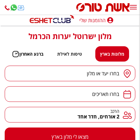
ההזמנות שלי
ההזמנות שלי
מלון ישרוטל יערות הכרמל
נופש בארץ
חופשה לפי סגנון
מלונות בארץ
טיסות לאילת
ברגע האחרון
מלונות באילת
יעד
/
מלון
בחרו יעד או מלון
טיולים מאורגנים
תאריכים
סגנונות טיול
בחרו תאריכים
חבילות נופש
הרכב
הרכב
2 אורחים, חדר אחד
הרגע האחרון
חבילות בריאות וספא
מצאו לי מלון בארץ