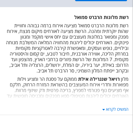
רשת מלונות הרברט סמואל
רשת מלונות הרברט סמואל מציעה אירוח ברמה גבוהה וחוויית
שהות יוקרתית ומהנה. הרשת מציעה לאורחים מיקום מנצח, אירוח
מפנק ומפואר במלונות מעוצבים עם יחס אישי מוקפד ומגוון
פינוקים. האורחים יכולים ליהנות מהחוויה המלאה המשלבת מנוחה
ובילויים, נופש ועסקים, ומאפשרת קירבה לאטרקציות מקומיות
במרחק הליכה, אווירה אורבנית, חיבור לטבע, ים קסום והיסטוריה
מקומית. 7 המלונות של הרשת פזורים ברחבי הארץ, מהצפון ועד
הדרום: באילת, יער ביריה, ים המלח, ירושלים, הרצליה ותל אביב,
ובקרוב ייפתח המלון השמיני, סר הרברט תל אביב.
מלון
רויאל שנגרילה אילת
ממוקם על פסגת הר ומציע וילות
מפוארות וחדרי אירוח המעוצבים בהשראת המזרח הרחוק, חלקם
אף מציעים נוף פנורמי למפרץ, בריכה פרטית ודק שיזוף מרווח.
האורחים יכולים ליהנות מטיפולי ספא מפנקים ומכניסה חופשית עד
שעות אחה"צ לטרקלין עם שתייה וארוחות קלות. מלון
הריף אילת
(לשעבר אורכידאה הריף) מציע גם הוא אירוח יוקרתי עם יחס אישי
המשיכו לקרוא
במיקום פופולרי, יפה ושקט, בסמוך לחוף הים ולשמורת ריף
האלמוגים ובקרבת מועדוני צלילה, חיי לילה תוססים, מסעדות
ושופינג. חלק מחדרי המלון כוללים בריכה פרטית או יציאה צמודה
לבריכה, ובין שירותי המלון ניתן ליהנות מהשאלת אופניים חינם