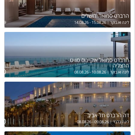
טיסות לחו"ל
מלונות בחו"ל
הרברט סמואל ירושלים
לינה וא.בוקר
14.08.26 - 15.08.26
,160
Русский
קרוז
מגזין אשת
הרברט סמואל אוקיינוס סוויט
הרצליה
ל
שירות לקוחות
200
לינה וא.בוקר
08.08.26 - 10.08.26
טופס צור קשר
תקנון
נגישות
דה הרברט תל אביב
עקבו אחרינו
50
לינה בלבד
08.08.26 - 09.08.26