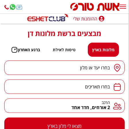
ההזמנות שלי
ההזמנות שלי
מבצעים ברשת מלונות דן
נופש בארץ
חופשה לפי סגנון
מלונות בארץ
טיסות לאילת
ברגע האחרון
מלונות באילת
יעד
/
מלון
בחרו יעד או מלון
טיולים מאורגנים
תאריכים
סגנונות טיול
בחרו תאריכים
חבילות נופש
הרכב
הרכב
2 אורחים, חדר אחד
הרגע האחרון
חבילות בריאות וספא
מצאו לי מלון בארץ